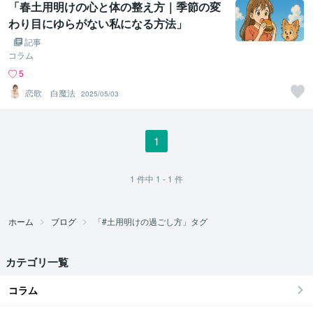
「春土用明けの心と体の整え方｜季節の変
わり目にゆらがない私になる方法」
記事
コラム
5
恋歌 白魔法
2025/05/03
1
1
件中
1 - 1
件
ホーム
ブログ
「#土用明けの過ごし方」タグ
カテゴリ一覧
コラム