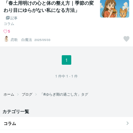
「春土用明けの心と体の整え方｜季節の変
わり目にゆらがない私になる方法」
記事
コラム
5
恋歌 白魔法
2025/05/03
1
1
件中
1 - 1
件
ホーム
ブログ
「#ゆらぎ期の過ごし方」タグ
カテゴリ一覧
コラム