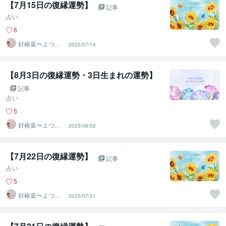
【7月15日の復縁運勢】
記事
占い
6
好椿葉〜よつ
2025/07/14
ば〜
【8月3日の復縁運勢・3日生まれの運勢】
記事
占い
5
好椿葉〜よつ
2025/08/02
ば〜
【7月22日の復縁運勢】
記事
占い
5
好椿葉〜よつ
2025/07/21
ば〜