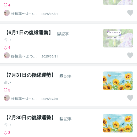
4
好椿葉〜よつ
2025/06/01
ば〜
【6月1日の復縁運勢】
記事
占い
4
好椿葉〜よつ
2025/05/31
ば〜
【7月31日の復縁運勢】
記事
占い
3
好椿葉〜よつ
2025/07/30
ば〜
【7月30日の復縁運勢】
記事
占い
3