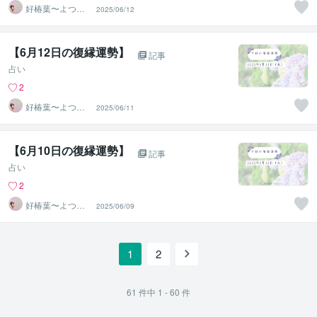
好椿葉〜よつ
2025/06/12
ば〜
【6月12日の復縁運勢】
記事
占い
2
好椿葉〜よつ
2025/06/11
ば〜
【6月10日の復縁運勢】
記事
占い
2
好椿葉〜よつ
2025/06/09
ば〜
1
2
61
件中
1 - 60
件