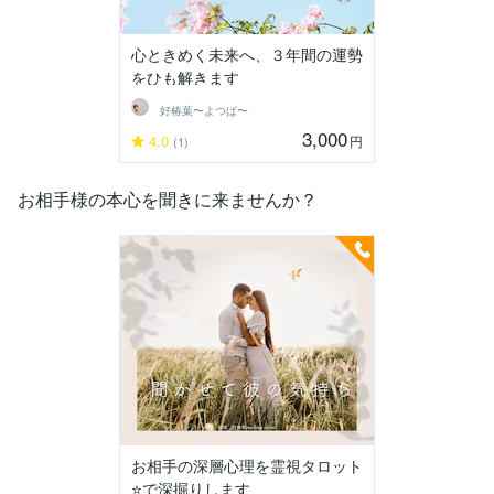
心ときめく未来へ、３年間の運勢
をひも解きます
好椿葉〜よつば〜
3,000
4.0
円
(1)
お相手様の本心を聞きに来ませんか？
お相手の深層心理を霊視タロット
⭐️で深掘りします