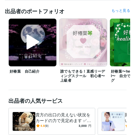
⭐️メッセージいただけたら優先いたします

出品者のポートフォリオ
もっと見る
⭐️平日は、基本的に

　　２２：００以降からの待機です

⭐️土日祝は、イレギュラーに対応です

⭐️待機中はお問い合わせなくお電話可能です！

⭐️チャットは基本的に回数での

カウントとさせていただきます。

⭐️待機中でなくてもメッセージにて

好椿葉 自己紹介
誰でもできる！直感リーデ
好椿葉〜healin
　調整可能な場合はありますが、

ィングスクール 初心者〜
l〜 自分で
　平日は夜のみ対応となります。

上級者
グ
⭐️待機中でも内容によっては、

お受けできない時もございます。

出品者の人気サービス
ご了承くださいませ♡

⭐︎お一人お一人の

貴方の出口の見えない状況を
新人
「心」に寄り添って

カードの力で見定めます ✅ア
いろ
精一杯対応させていただきます♡

カシックレコードとオラクル
用担
4.9
(9)
3,000
円
5.0
カードで幸せな未来に導きま
対し