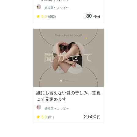
好椿葉〜よつば〜
180
5.0
円
/分
(663)
誰にも言えない愛の苦しみ、霊視
にて見定めます
好椿葉〜よつば〜
2,500
5.0
円
(31)