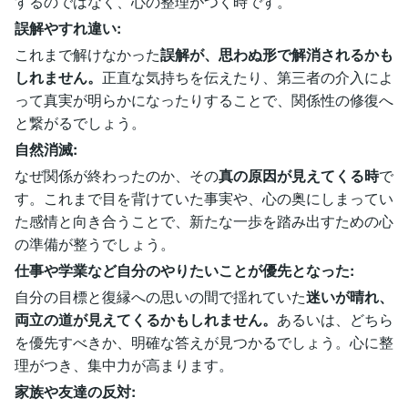
するのではなく、心の整理がつく時です。
誤解やすれ違い:
これまで解けなかった
誤解が、思わぬ形で解消されるかも
しれません。
正直な気持ちを伝えたり、第三者の介入によ
って真実が明らかになったりすることで、関係性の修復へ
と繋がるでしょう。
自然消滅:
なぜ関係が終わったのか、その
真の原因が見えてくる時
で
す。これまで目を背けていた事実や、心の奥にしまってい
た感情と向き合うことで、新たな一歩を踏み出すための心
の準備が整うでしょう。
仕事や学業など自分のやりたいことが優先となった:
自分の目標と復縁への思いの間で揺れていた
迷いが晴れ、
両立の道が見えてくるかもしれません。
あるいは、どちら
を優先すべきか、明確な答えが見つかるでしょう。心に整
理がつき、集中力が高まります。
家族や友達の反対: