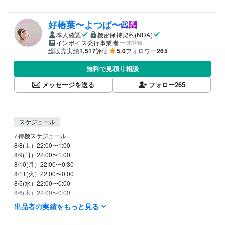
好椿葉〜よつば〜
本人確認
機密保持契約(NDA)
インボイス発行事業者
未登録
総販売実績
1,517
評価
5.0
フォロワー
265
無料で見積り相談
メッセージを送る
フォロー
265
スケジュール
⭐️待機スケジュール

8/8(土）22:00〜1:00

8/9(日）22:00〜1:00

8/10(月）22:00〜0:30

8/11(火）22:00〜0:00

8/5(水）22:00〜0:00

8/6(木）22:00〜0:00

8/7(金）22:00〜1:30

出品者の実績をもっと見る
　※待機開始時間は前後することがあります。

　※日中の時間帯はメッセージください。
