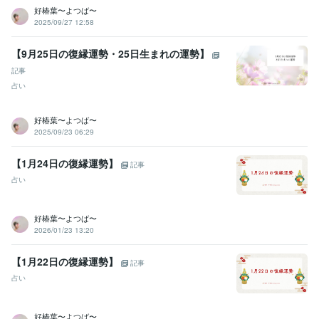
好椿葉〜よつば〜
その他ツール
2025/09/27 12:58
傾聴力:29年
恋愛におけるコミュニケーションスキル:9年
心の健康のサポート:29年
恋愛カウンセリング:9年
【9月25日の復縁運勢・25日生まれの運勢】
霊視・霊感・霊聴:9年
タロット占い師:9年
オラクルカード占い師:9年
ルノルマンカード占い師:9年
潜在数秘術:9年
守護霊リーディング:9年
記事
寄り添い傾聴力:29年
アカシックリーディング:9年
四柱推命:9年
占い
遠隔透視:9年
各種ヒーリング・エーテルコードカッティング:9年
青龍鑑定:9年
浄化・結界:9年
アドバイス力:15年
管理監督責任者:9年
好椿葉〜よつば〜
人材採用:9年
2025/09/23 06:29
得意分野
【1月24日の復縁運勢】
悩み相談・カウンセリング
悩みを聞くこと、子育て
記事
子育て、悩み、恋愛、
占い
占い
アカシックリーディング・霊視タロット
お相手とのご縁鑑定・
ツインレイ鑑定
過去世・前世鑑定
好椿葉〜よつば〜
2026/01/23 13:20
学歴
某看護学校卒業
1993年3月 ~ 1997年2月
【1月22日の復縁運勢】
記事
占い
好椿葉〜よつば〜