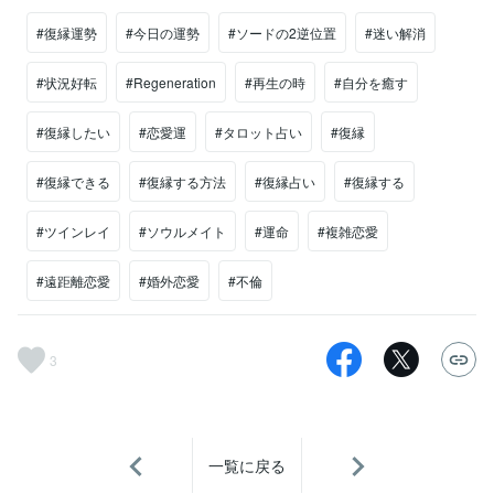
#復縁運勢
#今日の運勢
#ソードの2逆位置
#迷い解消
#状況好転
#Regeneration
#再生の時
#自分を癒す
#復縁したい
#恋愛運
#タロット占い
#復縁
#復縁できる
#復縁する方法
#復縁占い
#復縁する
#ツインレイ
#ソウルメイト
#運命
#複雑恋愛
#遠距離恋愛
#婚外恋愛
#不倫
3
一覧に戻る