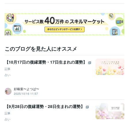
⭐︎その他

す！
・ご質問はなんでも遠慮なくメッセージ下さい。

・通話のご希望時間があれば先にお知らせください。

・ご予約の場合はできる限り日時の調整を

　しますので、お気軽にご相談ください。

それでは、心より

お待ちしております♡
経験職種
このブログを見た人にオススメ
医療・介護 / 看護師
経験年数 : 45年
医療・介護 / 病院・介護施設経営
経験年数 : 45年
【10月17日の復縁運勢・17日生まれの運勢】
受賞歴
記事
基礎疾患に精神疾患を抱えている方の膠原病看護について
在宅看護
占い
における服薬管理の方法
新人ナースのための精神科訪問看護
人材紹
介に必要な訪問看護師に求めること
好椿葉〜よつば〜
2025/10/16 11:57
資格・検定
看護師
取得年 : 1996年
【9月28日の復縁運勢・28日生まれの運勢】
ビジネス・クリエイティブツール
記事
Excel:10年
Google スプレッドシート:5年
PowerPoint:10年
Word:10年
占い
Canva:2年