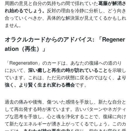
周囲の意見と自分の気持ちの間で揺れていた
葛藤が解消さ
れ始めるでしょう。
反対の理由を冷静に分析し、どう向き
合っていくべきか、具体的な解決策が見えてくるかもしれ
ません。
オラクルカードからのアドバイス: 「Regener
ation（再生）」
「Regeneration」のカードは、あなたの復縁への道のり
において、
深い癒しと再生の時が訪れていること
を示唆し
ています。これは、ただ元の状態に戻るのではなく、
より
強く、より賢く生まれ変わる機会
です。
過去の痛みや後悔、傷ついた感情を手放し、新たな自分と
して再出発する時が来ています。古いパターンやネガティ
ブな思考を手放し、心と魂を浄化することで、復縁に向け
て新たなエネルギーが湧き上がってくるでしょう。このカ
ードは、
あなたが持つ再生の力
を信じ、前向きな変化を受