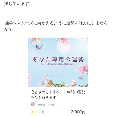
援しています！
復縁へスムーズに向かえるように運勢を味方にしません
か？
心ときめく未来へ、３年間の運勢
をひも解きます
好椿葉〜よつば〜
3,000
4.0
円
(1)