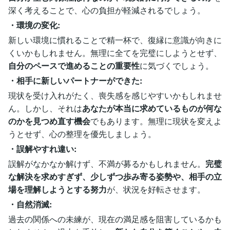
深く考えることで、心の負担が軽減されるでしょう。
・環境の変化:
新しい環境に慣れることで精一杯で、復縁に意識が向きに
くいかもしれません。無理に全てを完璧にしようとせず、
自分のペースで進めることの重要性
に気づくでしょう。
・相手に新しいパートナーができた:
現状を受け入れがたく、喪失感を感じやすいかもしれませ
ん。しかし、それは
あなたが本当に求めているものが何な
のかを見つめ直す機会
でもあります。無理に現状を変えよ
うとせず、心の整理を優先しましょう。
・誤解やすれ違い:
誤解がなかなか解けず、不満が募るかもしれません。
完璧
な解決を求めすぎず、少しずつ歩み寄る姿勢や、相手の立
場を理解しようとする努力
が、状況を好転させます。
・自然消滅:
過去の関係への未練が、現在の満足感を阻害しているかも