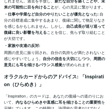
しれません。過去を手放し、
新たな自分を築くことや、未
来の可能性に目を向けること
が、心の充足に繋がります。
・仕事や学業など自分のやりたいことが優先となった:
自
分の目標達成に集中するあまり、復縁に関して物足りなさ
を感じるかもしれません。しかし、
自己成長が巡り巡って
復縁に良い影響を与える
ことを信じ、焦らず取り組むこと
が大切です。
・家族や友達の反対:
周囲の意見に振り回され、自分の気持ちが満たされないと
感じやすいでしょう。
自分の信念を大切にしつつ、周囲の
意見にも耳を傾けるバランス感覚
が求められます。
オラクルカードからのアドバイス: 「Inspirati
on（ひらめき）」
「Inspiration」のカードは、あなたの復縁への道のりにお
いて、
内なるひらめきや直感に耳を傾けることの重要性
を
示唆しています。この時期は、論理的な思考だけでなく、