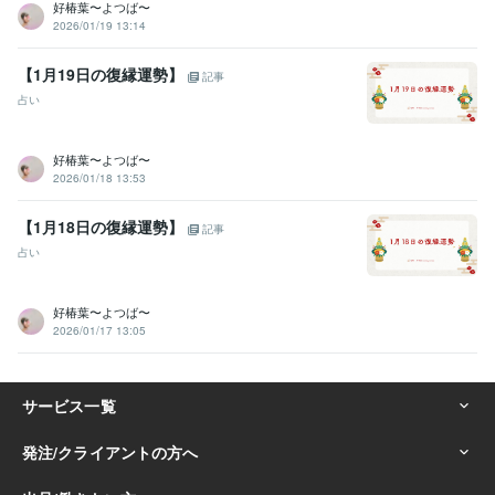
寄り添い傾聴力:29年
アカシックリーディング:9年
四柱推命:9年
好椿葉〜よつば〜
遠隔透視:9年
各種ヒーリング・エーテルコードカッティング:9年
2026/01/19 13:14
青龍鑑定:9年
浄化・結界:9年
アドバイス力:15年
管理監督責任者:9年
人材採用:9年
【1月19日の復縁運勢】
記事
占い
得意分野
悩み相談・カウンセリング
悩みを聞くこと、子育て
子育て、悩み、恋愛、
好椿葉〜よつば〜
占い
アカシックリーディング・霊視タロット
お相手とのご縁鑑定・
2026/01/18 13:53
ツインレイ鑑定
過去世・前世鑑定
【1月18日の復縁運勢】
記事
学歴
占い
某看護学校卒業
1993年3月 ~ 1997年2月
好椿葉〜よつば〜
2026/01/17 13:05