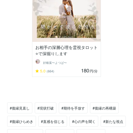
お相手の深層心理を霊視タロット
⭐️で深掘りします
好椿葉〜よつば〜
180
5.0
円
/分
(664)
#復縁見直し
#現状打破
#期待を手放す
#復縁の再構築
#復縁ひらめき
#直感を信じる
#心の声を聞く
#新たな視点