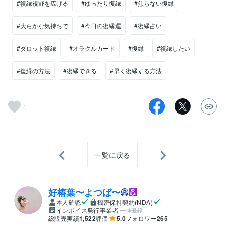
#復縁視野を広げる
#ゆったり復縁
#焦らない復縁
#大らかな気持ちで
#今日の復縁運
#復縁占い
#タロット復縁
#オラクルカード
#復縁
#復縁したい
#復縁の方法
#復縁できる
#早く復縁する方法
4
一覧に戻る
好椿葉〜よつば〜
本人確認
機密保持契約(NDA)
インボイス発行事業者
未登録
総販売実績
1,522
評価
5.0
フォロワー
265