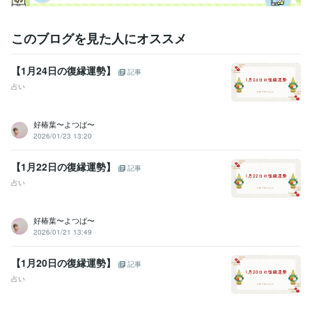
それでは、心より

お待ちしております♡
経験職種
このブログを見た人にオススメ
医療・介護 / 看護師
経験年数 : 45年
医療・介護 / 病院・介護施設経営
経験年数 : 45年
【1月24日の復縁運勢】
記事
受賞歴
占い
基礎疾患に精神疾患を抱えている方の膠原病看護について
在宅看護
における服薬管理の方法
新人ナースのための精神科訪問看護
人材紹
好椿葉〜よつば〜
介に必要な訪問看護師に求めること
2026/01/23 13:20
資格・検定
【1月22日の復縁運勢】
看護師
取得年 : 1996年
記事
占い
ビジネス・クリエイティブツール
Excel:10年
Google スプレッドシート:5年
PowerPoint:10年
Word:10年
Canva:2年
好椿葉〜よつば〜
2026/01/21 13:49
その他ツール
傾聴力:29年
恋愛におけるコミュニケーションスキル:9年
【1月20日の復縁運勢】
記事
心の健康のサポート:29年
恋愛カウンセリング:9年
占い
霊視・霊感・霊聴:9年
タロット占い師:9年
オラクルカード占い師:9年
ルノルマンカード占い師:9年
潜在数秘術:9年
守護霊リーディング:9年