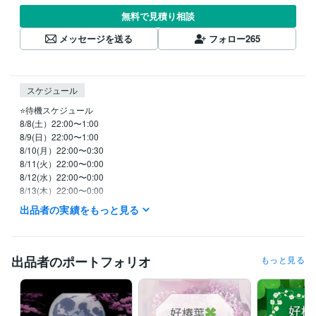
無料で見積り相談
メッセージを送る
フォロー
265
スケジュール
⭐️待機スケジュール

8/8(土）22:00〜1:00

8/9(日）22:00〜1:00

8/10(月）22:00〜0:30

8/11(火）22:00〜0:00

8/12(水）22:00〜0:00

8/13(木）22:00〜0:00

8/７(金）22:00〜1:30

出品者の実績をもっと見る
　※待機開始時間は前後することがあります。

　※日中の時間帯はメッセージください。

⭐️メッセージいただけたら優先いたします

出品者のポートフォリオ
もっと見る
⭐️平日は、基本的に

　　２２：００以降からの待機です

⭐️土日祝は、イレギュラーに対応です
