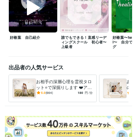
⭐️待機中はお問い合わせなくお電話可能です！

⭐️チャットは基本的に回数での

カウントとさせていただきます。

⭐️待機中でなくてもメッセージにて

好椿葉 自己紹介
誰でもできる！直感リーデ
好椿葉〜healin
　調整可能な場合はありますが、

ィングスクール 初心者〜
l〜 自分で
　平日は夜のみ対応となります。

上級者
グ
⭐️待機中でも内容によっては、

お受けできない時もございます。

出品者の人気サービス
ご了承くださいませ♡

⭐︎お一人お一人の

お相手の深層心理を霊視タロ
あの
「心」に寄り添って

ット⭐️で深掘りします ❤️アカ
の深
精一杯対応させていただきます♡

シックリーディングにて深く
トに
5.0
(664)
180
円
/分
5.0
深く本音を聴きます❤️
った
⭐︎その他

・ご質問はなんでも遠慮なくメッセージ下さい。

・通話のご希望時間があれば先にお知らせください。

・ご予約の場合はできる限り日時の調整を

　しますので、お気軽にご相談ください。
