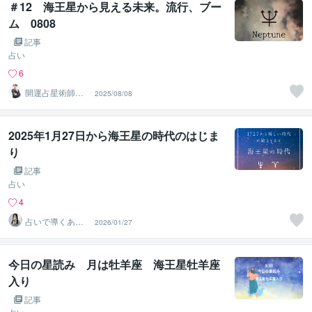
＃12 海王星から見える未来。流行、ブー
ム 0808
記事
占い
6
開運占星術師
2025/08/08
那由多嶺
2025年1月27日から海王星の時代のはじま
り
記事
占い
4
占いで導くあな
2026/01/27
たの人生の参考
書
今日の星読み 月は牡羊座 海王星牡羊座
入り
記事