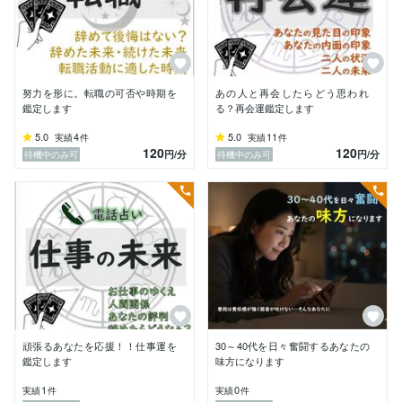
＊＊＊

最後に私の自己紹介をさせていただきます。

主に上野で対面鑑定を鶏冠

ありがたいことに、仕事・対人・年運・家庭環境に関し
努力を形に。転職の可否や時期を
あの人と再会したらどう思われ
て特にリピーター様に恵まれました。

鑑定します
る？再会運鑑定します
5.0
4
5.0
11
実績
件
実績
件
私自身、大手企業・中小企業それぞれにて、メーカー営
120
120
円
/分
円
/分
待機中のみ可
待機中のみ可
業やマーケティング職を中心に勤めてまいりました。

その中で感じたのは…

成果を出し、良好な対人関係を築き、謙虚に誠実に生き
ている人が必ずしも幸せな結果を手にする訳ではないと
いうことです。

時の運が味方をしていないと

成果を出すという事は、周囲からの嫉妬を呼ぶ結果にな
ってしまいます。

生まれ持った星を生かせていないと

頑張るあなたを応援！！仕事運を
30～40代を日々奮闘するあなたの
人一倍努力しても、そもそも結果を出せないこともあり
鑑定します
味方になります
ます。

そのような中で努力を続けると、誠実さも謙虚さも、た
1
0
実績
件
実績
件
だの虚しいものに感じられるようになってしまいます。
