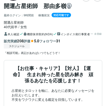
開運占星術師 那由多嶺
最終ログイン：
9時間前
稼働状況
対応可能です
開運占星術師
40代前半
女性
本人確認
機密保持契約(NDA)
インボイス発行事業者
未登録
208
5.0
31
販売実績
評価
フォロワー
スケジュール
『相談可能』表記があればいつでもどうぞ！
【お仕事・キャリア】【対人】【運
命】 生まれ持った星を読み解き 頑
張るあなたを応援します！
占星術とタロットを軸に、あなたに必要なメッセージを
お伝えいたします。

不安をワクワクに変える鑑定を目指しています。
