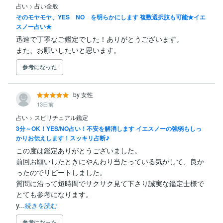
占い
>
占い全般
そのモヤモヤ、YES NO を明らかにします 複数選択肢も可能★イエ
スノー占い★
迅速で丁寧なご鑑定でした！ありがとうございます。

また、お願いしたいと思います。
参考になった
by 女性
13日前
占い
>
スピリチュアル鑑定
3分～OK！YES/NO占い！不安を解消します イエスノーの強弱もしっ
かりお伝えします！スッキリ占断♪
この度は鑑定ありがとうございました。

前回お願いしたときにやんわり当たっている気がして、良か
ったのでリピートしました。

質問に沿って短時間でサクサク見て下さり誠実な鑑定士様で
とても参考になります。

y...
続きを読む
参考になった