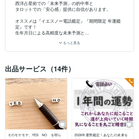
西洋占星術での「未来予測」の的中率と

タロットでの「安心感」提供に自信があります。

オススメは『イエスノー電話鑑定』『期間限定 年運鑑
定』です！

生年月日による高精度な未来予測と

高いインスピレーションによる安心感の提供に

もっと見る
自信があります！！

■　占星術でわかること

・あなたの生まれ持った才能や適性

出品サービス（14件）
・開運に必要なこと

・今のあなたのエネルギー状態

・あなたの過去や未来のエネルギー状態

・あなたの運が動いていく時期

・長期でこの次起こりそうなこと

開運するためには、今居るステージを理解し攻略するこ
とが大切です。

たとえば、「今は恋愛を楽しむ時期」という時に「仕事
運を上げたい！」と願っても上手くいきません。

逆に、「恋愛を楽しむ」というステージをさっさとクリ
アしてしまえば「仕事で活躍する」ステージにすぐ上が
そのモヤモヤ、YES NO を明ら
2026年運勢鑑定！あなたの未来を
れることができます。
