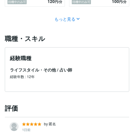
120
100
円
/分
円
/分
待機中のみ可
待機中のみ可
そこで私は、「時の運」や「生まれ持った星」の正体を
知りたいと思い、占術の世界へ足を踏み入れました。

もっと見る
対人トラブルを事前に察知してうまく立ち回ることがで
職種・スキル
きたり

大事なチャンスで勝負を掛けたり

不運な時期を最短のスピードで克服するなど、多くの恩
恵を手にしてきました。

経験職種
ライフスタイル・その他
/
占い師
次は、この力を皆様にお裾分けする番だと思っていま
経験年数
:
12年
す。

評価
by 匿名
1日前