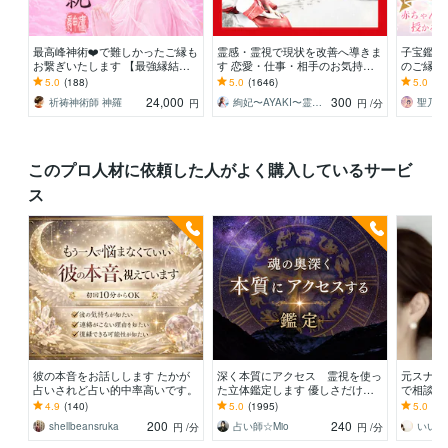
最高峰神術❤️で難しかったご縁も
霊感・霊視で現状を改善へ導きま
子宝鑑定
お繋ぎいたします 【最強縁結び
す 恋愛・仕事・相手のお気持
のご縁を
の最上形】あなたの願いを具現化
ち・未来の兆し✴︎霊視で鑑定しま
お悩みの
5.0
(188)
5.0
(1646)
5.0
(74
させます※悪用厳禁
す
期・妊娠
24,000
300
祈祷神術師 神羅
絢妃〜AYAKI〜霊視鑑定師
円
円
/分
このプロ人材に依頼した人がよく購入しているサービ
ス
彼の本音をお話しします たかが
深く本質にアクセス 霊視を使っ
元スナッ
占いされど占い的中率高いです。
た立体鑑定します 優しさだけで
で相談乗
終わらない本音を読む鑑定です
せんか❤
4.9
(140)
5.0
(1995)
5.0
(21
200
240
shellbeansruka
占い師☆Mio
いい歳
円
/分
円
/分