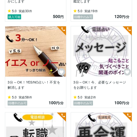
かにします
鑑定します
あなたの今のタスクを明らかにし、次に進むお手伝いを
しますね！

5.0
33
5.0
19
実績
件
実績
件
500
120
円
円
/分
購入可能
待機中のみ可
■　タロットで分かること

・あなたの意識や潜在意識、求めるもの

・半年までの現在、過去、未来

・あなたをとりまく方々の思い

・今のあなたに対するアドバイス

迷いのあるときは自分の本当の思いに気づきにくいもの
です。

どちらの方向に進めば、あなたにとって最善の結果を得
られるか解き明かしてまいります。

3分～OK！YES/NO占い！不安を
3分～OK！今、必要なメッセージ
解消します
をお贈りします
■　那由多嶺の鑑定スタイル

5.0
58
5.0
2
実績
件
実績
件
＜テキスト＞

100
100
円
/分
円
/分
待機中のみ可
待機中のみ可
・結果だけでなく、補足情報まで見えた者はキッチリお
届け

＜電話＞

・サクサクと、30秒で鑑定
