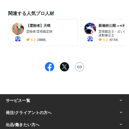
関連する人気プロ人材
【霊能者】天晴
新施術公開→≪相手意
霊能者/霊視鑑定師
霊視鑑定士・占い師
波動修正士
5.0
(3888)
5.0
(6154)