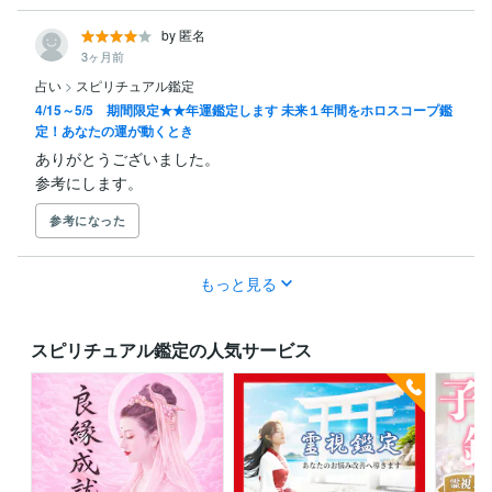
by 匿名
3ヶ月前
占い
>
スピリチュアル鑑定
4/15～5/5 期間限定★★年運鑑定します 未来１年間をホロスコープ鑑
定！あなたの運が動くとき
ありがとうございました。

参考にします。
参考になった
もっと見る
スピリチュアル鑑定の人気サービス