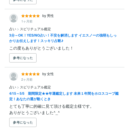
by 男性
1ヶ月前
占い
>
スピリチュアル鑑定
3分～OK！YES/NO占い！不安を解消します イエスノーの強弱もしっ
かりお伝えします！スッキリ占断♪
この度もありがとうございました！
参考になった
by 女性
2ヶ月前
占い
>
スピリチュアル鑑定
4/15～5/5 期間限定★★年運鑑定します 未来１年間をホロスコープ鑑
定！あなたの運が動くとき
とても丁寧に的確に見て頂ける鑑定士様です。

ありがとうございました^_^
参考になった