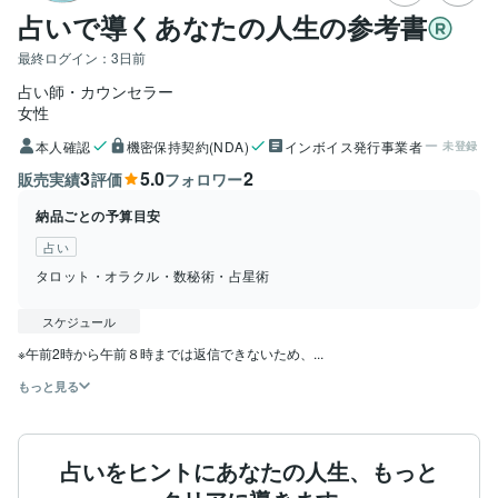
占いで導くあなたの人生の参考書
最終ログイン：
3日前
占い師・カウンセラー
女性
本人確認
機密保持契約(NDA)
インボイス発行事業者
未登録
3
5.0
2
販売実績
評価
フォロワー
納品ごとの予算目安
占い
タロット・オラクル・数秘術・占星術
スケジュール
※午前2時から午前８時までは返信できないため、...
もっと見る
占いをヒントにあなたの人生、もっと