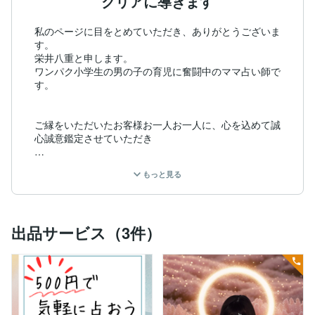
クリアに導きます
私のページに目をとめていただき、ありがとうございま
す。

栄井八重と申します。

ワンパク小学生の男の子の育児に奮闘中のママ占い師で
す。

ご縁をいただいたお客様お一人お一人に、心を込めて誠
心誠意鑑定させていただき

占いを通じて『あなたの人生の参考書』作り、ご自身で
もっと見る
問題をクリアにできる力を養っていただくことを目指し
ています。

得意な相談内容は

出品サービス（3件）
恋愛や仕事、転職タイミングから育児など

人生に迷子になっている方や答え合わせしたい方にピッ
タリです。

悩みを抱え、心が重くなってしまったとき

私は、あなたが一歩踏み出すための未来のヒントをクリ
アにお伝えします。
