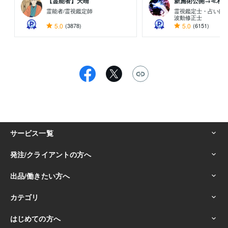
【霊能者】天晴
新施術公開→≪相手意
霊能者/霊視鑑定師
霊視鑑定士・占い師
波動修正士
5.0
(3878)
5.0
(6151)