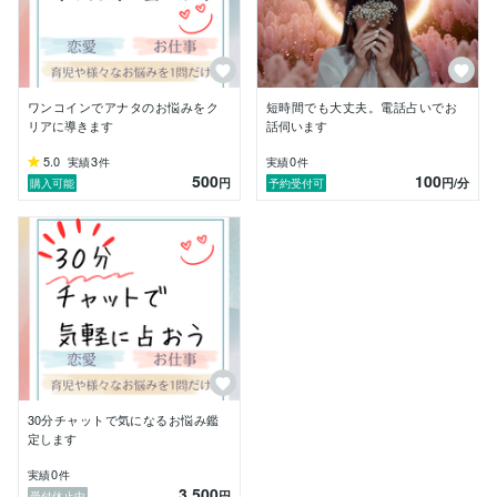
星や数字、そしてインスピレーションカードが示すメッ
セージを丁寧に読み解き

あなたの心に寄り添うアドバイスをいたします。

ワンコインでアナタのお悩みをク
短時間でも大丈夫。電話占いでお
リアに導きます
話伺います
真実をお伝えすることで、あなたがご自身で幸せを掴む
力を養っていただくことを目標としています。

5.0
3
0
実績
件
実績
件
500
100
悩みや迷いを一緒に整理していきましょう。誰にも言え
円
円
/分
購入可能
予約受付可
ないお悩みも安心してご相談ください。

疑問やご質問は、お気軽にダイレクトメッセージくださ
いね

30分チャットで気になるお悩み鑑
定します
0
実績
件
3,500
円
受付休止中