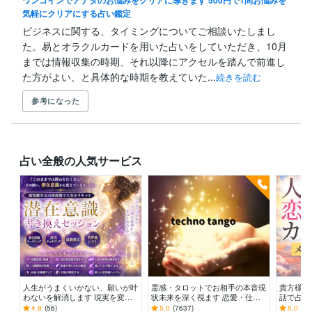
ワンコインでアナタのお悩みをクリアに導きます 500円で1問お悩みを
気軽にクリアにする占い鑑定
ビジネスに関する、タイミングについてご相談いたしまし
た。易とオラクルカードを用いた占いをしていただき、10月
までは情報収集の時期、それ以降にアクセルを踏んで前進し
た方がよい、と具体的な時期を教えていた...
続きを読む
参考になった
占い全般の人気サービス
人生がうまくいかない、願いが叶
霊感・タロットでお相手の本音現
貴方様の
わないを解消します 現実を変え
状未来を深く視ます 恋愛・仕
話で占い
るために努力したのに、自力では
事・家族・人間関係の本質を見抜
オラクル
4.8
(56)
5.0
(7637)
5.0
(71