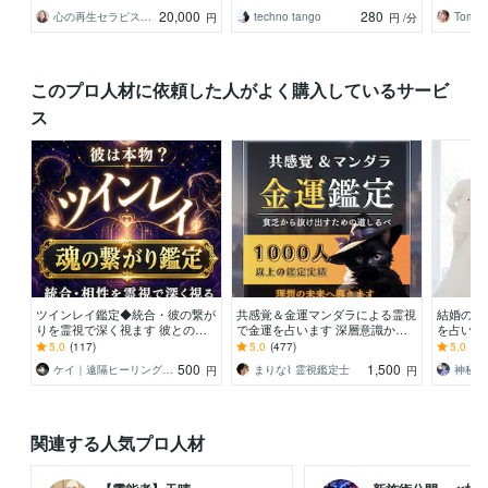
もう無理と感じている
きスピード解決へ
ドを使用
20,000
280
心の再生セラピスト YASUKO
techno tango
Tomo_
円
円
/分
このプロ人材に依頼した人がよく購入しているサービ
ス
ツインレイ鑑定◆統合・彼の繋が
共感覚＆金運マンダラによる霊視
結婚のタ
りを霊視で深く視ます 彼との関
で金運を占います 深層意識から
を占いま
係はツインレイか？相性など魂レ
金運上昇の鍵となる金運曼荼羅を
が具体的
5.0
(117)
5.0
(477)
5.0
(11
ベルで明かします
差し上げます
500
1,500
ケイ｜遠隔ヒーリング波動覚醒祈祷師
まりな⌇ 霊視鑑定士
円
円
関連する人気プロ人材