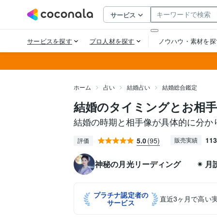
ホーム
占い
結婚占い
結婚総合鑑定
結婚のタイミングとお相手
結婚の時期と相手像が具体的に分か
113
5.0
(95)
販売実績
評価
神秘の月光リーディング ✴︎ 月
プラチナ認定者の
直近3ヶ月で高い
サービス