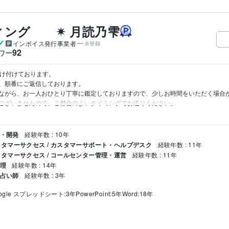
ング ✴︎ 月読乃雫
インボイス発行事業者
未登録
92
ワー
け付けております。

、順番にご返信しております。

ながら、お一人おひとり丁寧に鑑定しておりますので、少しお時間をいただく場合が
ございませんので、ご都合のよいタイミングでお送りください。
画・開発
経験年数 : 10年
タマーサクセス / カスタマーサポート・ヘルプデスク
経験年数 : 11年
タマーサクセス / コールセンター管理・運営
経験年数 : 11年
管理
経験年数 : 14年
 占い師
経験年数 : 3年
ogle スプレッドシート:3年
PowerPoint:5年
Word:18年