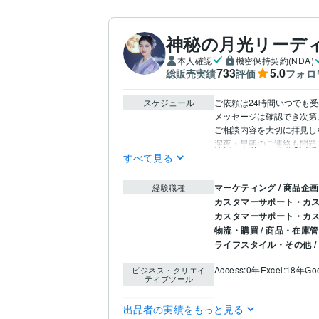
神秘の月光リーディ
本人確認
機密保持契約(NDA)
733
5.0
総販売実績
評価
フォロ
スケジュール
ご依頼は24時間いつでも受
メッセージは確認でき次第
ご相談内容を大切に拝見し
深夜・早朝のご連絡も問題
すべて見る
マーケティング / 商品企
経験職種
カスタマーサポート・カス
カスタマーサポート・カス
物流・購買 / 商品・在庫
ライフスタイル・その他 /
Access:0年
Excel:18年
Go
ビジネス・クリエイ
ティブツール
占い
タロット
得意分野
出品者の実績をもっと見る
コールセンター