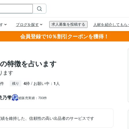
会員登録で10％割引クーポンを獲得！
の特徴を占います
ります
件
4
枠 / お願い中：
1
人
残り
読乃雫
総販売実績：
733件
実績を維持した、信頼性の高い出品者のサービスです