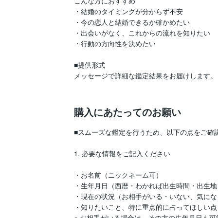
こんな方におすすめ

・結婚のタイミングが分からず不安

・今の恋人と結婚できるか確かめたい

・出会いがなく、これからの流れを知りたい

・行動の方向性を決めたい

■提供形式

メッセージで詳細な鑑定結果をお届けします。

購入にあたってのお願い
■スムーズな鑑定を行うため、以下の点をご確認
1. 必要な情報をご記入ください

・お名前（ニックネーム可）

・生年月日（西暦・わかれば出生時間・出生地も
・現在の状況（お相手がいる・いない、気になる
・知りたいこと、特に重点的に占ってほしい点

※ お相手がいる場合は、その方の生年月日も可