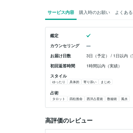
サービス内容
購入時のお願い
よくある
鑑定
カウンセリング
お届け日数
3日（予定） / 1日以内
初回返答時間
1時間以内（実績）
スタイル
ゆったり
具体的
寄り添い
まじめ
占術
タロット
四柱推命
西洋占星術
数秘術
風水
高評価のレビュー