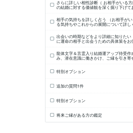
さらに詳しい相性診断（ お相手がいる
の結婚に対する価値観を深く掘り下げて
相手の気持ちを詳しく占う （お相手が
る気持ちやこれからの展開について詳し
出会いの時期などをより詳細に知りたい
に運命の相手と出会うための具体策をお
龍体文字＆言霊入り結婚運アップ待受作
み、潜在意識に働きかけ、ご縁を引き寄
特別オプション
追加の質問1件
特別オプション
将来ご縁がある方の鑑定