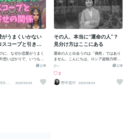
愛がうまくいかない
その人、本当に“運命の人”？
ロスコープと引き寄
見分け方はここにある
のに、なぜか恋愛がうまく
運命の人と出会うのは「偶然」ではあり
片想いばかりで、いつも報
ません。こんにちは。ロシア超能力研究
付き合っても長続きしな
所の元日本代理人、オランダの聖域の牧
記事
占い
記事
悩みを抱えている方、多い
場で暮らす超能力者、Nobuyuki NONAK
2
しょうか。恋愛って、本来
Aです。「この人と出会うために生まれ
が通じ合う”もののはずなの
てきたのかも…」そう感じる相手が、人
顔を運
野中宣行
2025/03/24
2025/06/24
う簡単じゃないですよね。
生には一人や二人、現れることがありま
には、「見えないチカラ」
す。でも実は──そうした“特別な出会
こともあるんです。恋愛が
い”は偶然ではなく最初から決められてい
いのは、あなたの“波動”が
た「宿命」なのです。宿命の相手とは何
？スピリチュアルの世界で
か？この人生で私たちが出会う「友人」
「引き寄せの法則」。これ
「恋人」「仕事関係」「配偶者」──これ
出している波動（＝思考・感
らの人々は、すでに“生まれる前から”関
る現実を引き寄せる”という
わることが決まっている存在です。私は
ば、「どうせ私なんて…」
これを「宿命の相手」と呼んでいます。
と、 “どうせうまくいかな
そしてその相手とは過去世（前世）で生