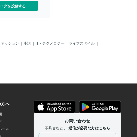
寄せる。「幸せな恋愛をする
じた“カルマ”を解消するために、再び今
ログを投稿する
と思っている人は、 “幸せ
世で関係を築くことになるのです。カル
相手”を引き寄せやすい。つ
マが深い相手ほど、関係は濃くなるたと
うまくいかない原因は「自
えば、一番大きなカルマを持つ相手と
あることが多いんです。と
は、親子として生まれます。兄弟姉妹、
の私の波動」って…自分じ
配偶者、恋人、友人、職場の同僚や上
波動や引き寄せは目に見え
司、ご近所さん──実はみな、あなた
で、「自分が今、どんな恋
と“何らかのカルマ”を共有している宿命
ファッション
｜
小説
｜
IT・テクノロジー
｜
ライフスタイル
｜
っているのか？」を自分で
の相手です。そして、カルマの大きさに
難しい。ここでヒントにな
応じて関係の深さも変わっていきます。
の配置”――つまりホロスコ
親子・兄弟姉妹：最も大きなカルマ夫
ロスコープは、あなたの恋
婦：大きなカルマ恋人・友人：中程度の
教えてくれるホロスコープ
カルマご近所・職場：小さなカルマ「運
瞬間の天体の配置から、・
命の人」とは何者か？宿命の相手の中に
たのクセ・どんな人と相性
はあなたの配偶者となる可能性を持つ相
されるための自分の武器・
手が何人か存在します。その中で、前世
いコミュニケーションのコ
で多くの関りを持った相手つまり、結婚
傾向や相性を読み解くこと
という長い年月をとおして多くのカルマ
これは「引き寄せの法則」
を解消していかなくてはいけない相手そ
が良くて、自分の星の傾向
の相手こそが、あなたにとっての“運命の
で“波動を整える”ことで、
人”です。「運命の人」は“ただ一人の唯
一気に変わる方も少なくあ
一無二”というより、“宿命の相手の中で
た
選び合った存