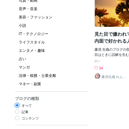
写真・動画
音声・音楽
美容・ファッション
小説
見た目で嫌われ
IT・テクノロジー
内面で好かれる
ライフスタイル
廉清 生織のブログの
エンタメ・趣味
目はときに誤解を生む
占い
深いところに流れてい
占い
さな針を持っているか
マンガ
34
ることの方が多いけれ
法律・税務・士業全般
結び甘い蜜を分かち合
廉清生織 れんせ
い さき
同じ少し強く見えたり
マネー・副業
りしてもその奥深い 
ろに誰かを大切に想う
ある恋は目に映る姿で
ブログの種類
動を感じることそして
すべて
と恋は目に映る姿だけ
を感じ取って内面に宿
記事
じてあなたが誰かの本
コンテンツ
もまた あなたを感じ
に流れる波動は見た目