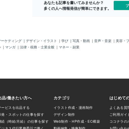
あなたも記事を書いてみませんか？
祈りますあなたが
力」にとても長けています。人の気持ち
い恋”を引き
ブ
多くの人へ情報発信が簡単にできます。
輝きを信じられま
や空気を敏感に察知し、優しく寄り添う
自信がある」
が愛する人との未
ことができる。でもその分、相手と自分
にしてくれる
すように
の境界があいまいになりやすく、知らず
まり、恋愛が
知らずのうちに「相手に合わせて自分を
分の内側」に
見失う」ことも…。Kさんが彼に感じて
はいえ、「今
いた“切なさ”や“距離感”それは、もしかす
ゃ分からない
ると彼自身のものではなく、Kさんの中
ないものなの
マーケティング
｜
デザイン・イラスト
｜
学び
｜
写真・動画
｜
音声・音楽
｜
美容・
にあった「もっと愛されたい私」の叫び
愛の流れに乗
い
｜
マンガ
｜
法律・税務・士業全般
｜
マネー・副業
だったのかもしれません。でも、それで
判断するのは
いいのです。恋愛は、魂を映し出す鏡だ
るのが、“星
から。相手を通して、あなたの奥深くに
ープです。ホ
ある感情や願いが見えてきたなら、それ
愛パターンを
は「魂の成長のチャンス」なのです。本
は、生まれた
当にあの人を見つめたいならまず、自分
恋愛でのあな
の心をそっと見つめてみてください。
が良いか・愛
「私は、なぜこの人を好きだと感じたん
心が通いやす
だろう？」そう問いかけたとき、あなた
ツなど、恋の
の中の光と影がやさしく抱き合い、そこ
ができます。
に、真実の関係性の扉が、すーっと開い
ととても相性
ていくかもしれません。
を知ったうえ
恋愛の流れが
りません。ま