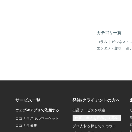
愛に育っていく今日も
表面を越えて心の奥の
すようにそしてその光
来を 優しく照らしま
カテゴリ一覧
コラム
｜
ビジネス・
エンタメ・趣味
｜
占