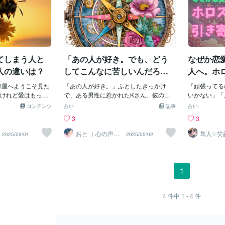
てしまう人と
「あの人が好き。でも、どう
なぜか恋
人の違いは？
してこんなに苦しいんだろ
人へ。ホ
う……？」
せの関係
部屋へようこそ見た
「あの人が好き。」ふとしたきっかけ
「頑張ってる
けれど愛はもっと
で、ある男性に惹かれたKさん。彼の言
いかない」「
るよミツバチは小
葉や笑顔に、なぜか心が揺れて、期待し
われない」「
コンテンツ
占い
記事
占い
ら怖いと避けられ
ては不安になり、また期待してしまう。
い」こんなお
3
3
ど花をめぐり命を
でも、どこかで分かっている。「私は、
のではないで
う優しい存在人も
彼そのものを見ているんじゃない」と。
は“自然と心
おと ｜心の声に
隼人✨笑
2025/09/01
2025/05/02
寄り添うセラピ
ぶ占い師
 不器用に映った
恋愛には、不思議な“投影”の力が働くこ
に、現実はそ
スト
表に見えないとこ
とがあります。心の中にある「寂しさ」
でも実はそこ
 やわらかな光が
「承認されたい想い」「癒されたい願
が働いている
はなく心に響く波
い」それらが、誰かの姿を借りて、私た
うまくいかな
1
その力を信じるこ
ちの目の前に現れるのです。心理学では
関係している
ではない心の波動
これを「プロジェクション（投影）」と
よく言われる
る 見抜く力を信
呼びます。つまり、私たちが「見てい
は、“自分の
4
件中
1 - 4
件
質を見つけその人
る」と思っているものは、実は「自分の
情）に共鳴す
とるとき２人の間
内面の反映」であることがあるのです。
もの。たとえ
を越えた 真実の
魂の日「2日」に生まれた人は、「感じる
と思っている