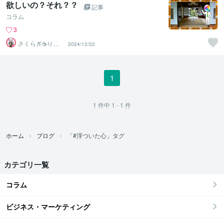
欲しいの？それ？？
記事
コラム
3
さくらぎ☕りょ
2024/12/22
う⛎癒やし電話
相談サロン
1
1
件中
1 - 1
件
ホーム
ブログ
「#浮ついた心」タグ
カテゴリ一覧
コラム
ビジネス・マーケティング