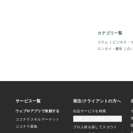
を知ってもらえるよう
な活躍の場を得たとい
す。そういった目的で
が発信したものに反応
いですよね。「いいね
ほど、共感してくれる
カテゴリ一覧
うな気持ちにもなりま
度を超してしまうと、
コラム
｜
ビジネス・
クしたり、自分をよく
エンタメ・趣味
｜
占
ャレな場所に行って、
したり・・・。そして
応が少ないと原因を考
ったり・・・。でも、
す。数字ってわかりや
ういい加減だなって。
有名な人がリアクショ
ごい勢いで拡散されま
れ、そんなに面白いか
が、突然話題になるこ
「いいね」を押す時に
「いいね」がついてい
ことってありませんか
方ではありますが