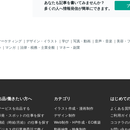
になったり、新た
あなたも記事を書いてみませんか？
ブ
う話も沢山聞きま
多くの人へ情報発信が簡単にできます。
はなくても、自分
をもらえると嬉し
」の数字が増える
仲間が沢山いるよ
す。でも、それが
毎日数字をチェッ
マーケティング
｜
デザイン・イラスト
｜
学び
｜
写真・動画
｜
音声・音楽
｜
美容・
見せるためにオシ
い
｜
マンガ
｜
法律・税務・士業全般
｜
マネー・副業
ネタを集めて演出
、「いいね」の反
えてへこんでしま
たまに思うので
すいけど、けっこ
たとえば、SNSで
ンすると、ものす
す。中には、「こ
な？」と思うの
ともあります。
、すでにいくつ
るか確認しちゃう
？日本人的な考え