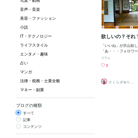
写真・動画
音声・音楽
美容・ファッション
小説
欲しいの？それ
IT・テクノロジー
ライフスタイル
「いいね」が沢山欲し
「あ・・・フォロワー
エンタメ・趣味
た・・・」うおー！B
コラム
かチェックしてるの？
占い
3
タ映えしそうな店があ
マンガ
ない？」一人だと行き
んで写真撮るためにお
法律・税務・士業全般
さくらぎ☕りょ
Aさん「だっさぁいい
う⛎癒やし電話
マネー・副業
相談サロン
けっこー大変なんだか
増えないんだもん・・
気にしたり取材撮影し
ブログの種類
の？」さぼるとクビな
自腹だし何ももらえな
すべて
いや・・・ただの自己
記事
で、自分の好きな事を
コンテンツ
ようになりました。投
をもらうことで、多く