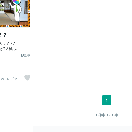
？？
い。Aさん
が3人減っ
さん「え？人数と
記事
」Aさん「インス
るから一緒に行か
にくいBさん「な
店探してるの？」
2024/12/22
写真じゃないと」
ら「フォロワーが
・」Bさん「評価
たりお仕事な
1
の？Aさん「経費
いけどね・・・」
満足SNSのおかげ
1
件中
1 - 1
件
何でも発信できる
稿した内容に反響
の人に自分のこと