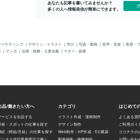
になったり、新た
あなたも記事を書いてみませんか？
ブ
う話も沢山聞きま
多くの人へ情報発信が簡単にできます。
はなくても、自分
をもらえると嬉し
」の数字が増える
仲間が沢山いるよ
す。でも、それが
毎日数字をチェッ
マーケティング
｜
デザイン・イラスト
｜
学び
｜
写真・動画
｜
音声・音楽
｜
美容・
見せるためにオシ
い
｜
マンガ
｜
法律・税務・士業全般
｜
マネー・副業
ネタを集めて演出
、「いいね」の反
えてへこんでしま
たまに思うので
すいけど、けっこ
たとえば、SNSで
ンすると、ものす
す。中には、「こ
な？」と思うの
ともあります。
、すでにいくつ
るか確認しちゃう
？日本人的な考え