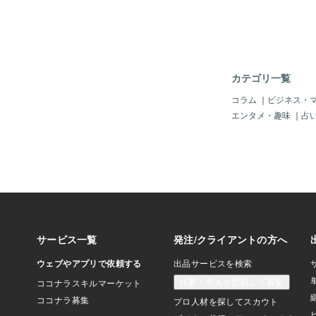
を知ってもらえるよう
な活躍の場を得たとい
す。そういった目的で
が発信したものに反応
いですよね。「いいね
ほど、共感してくれる
カテゴリ一覧
うな気持ちにもなりま
度を超してしまうと、
コラム
｜
ビジネス・
クしたり、自分をよく
エンタメ・趣味
｜
占
ャレな場所に行って、
したり・・・。そして
応が少ないと原因を考
ったり・・・。でも、
す。数字ってわかりや
ういい加減だなって。
有名な人がリアクショ
ごい勢いで拡散されま
れ、そんなに面白いか
が、突然話題になるこ
「いいね」を押す時に
「いいね」がついてい
ことってありませんか
方ではありますが