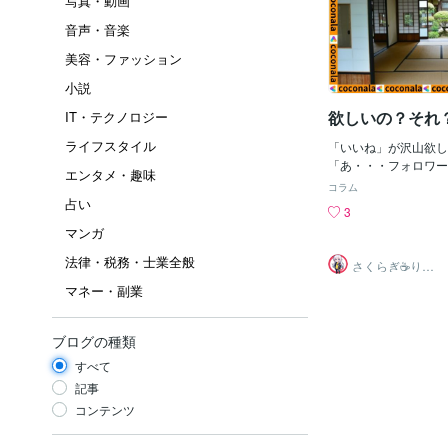
写真・動画
音声・音楽
美容・ファッション
小説
欲しいの？それ
IT・テクノロジー
ライフスタイル
「いいね」が沢山欲し
「あ・・・フォロワー
エンタメ・趣味
た・・・」うおー！B
コラム
かチェックしてるの？
占い
3
タ映えしそうな店があ
マンガ
ない？」一人だと行き
んで写真撮るためにお
法律・税務・士業全般
さくらぎ☕りょ
Aさん「だっさぁいい
う⛎癒やし電話
マネー・副業
相談サロン
けっこー大変なんだか
増えないんだもん・・
気にしたり取材撮影し
ブログの種類
の？」さぼるとクビな
自腹だし何ももらえな
すべて
いや・・・ただの自己
記事
で、自分の好きな事を
コンテンツ
ようになりました。投
をもらうことで、多く