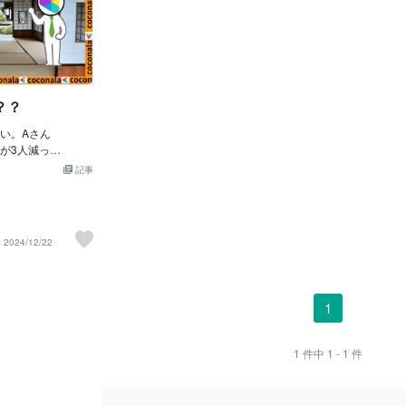
？？
い。Aさん
が3人減っ
さん「え？人数と
記事
」Aさん「インス
るから一緒に行か
にくいBさん「な
店探してるの？」
2024/12/22
写真じゃないと」
ら「フォロワーが
・」Bさん「評価
たりお仕事な
1
の？Aさん「経費
いけどね・・・」
満足SNSのおかげ
1
件中
1 - 1
件
何でも発信できる
稿した内容に反響
の人に自分のこと