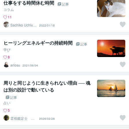
仕事をする時間休む時間
記事
コラム
11
Sachiko Uchiya
2022/01/18
ma
ヒーリングエネルギーの持続時間
記事
学び
8
ariosu
2021/06/04
周りと同じように生きられない理由 ── 魂
は別の設計で動いている
記事
占い
5
霊視鑑定士 神
2026/02/28
凪