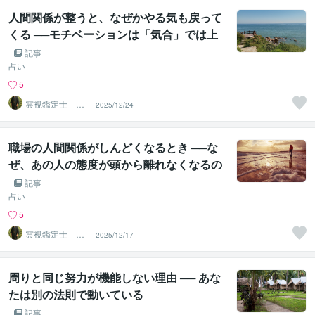
人間関係が整うと、なぜかやる気も戻って
くる ──モチベーションは「気合」では上
がらない
記事
占い
5
霊視鑑定士 神
2025/12/24
凪
職場の人間関係がしんどくなるとき ──な
ぜ、あの人の態度が頭から離れなくなるの
か
記事
占い
5
霊視鑑定士 神
2025/12/17
凪
周りと同じ努力が機能しない理由 ── あな
たは別の法則で動いている
記事