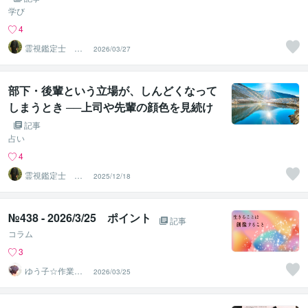
学び
4
霊視鑑定士 神
2026/03/27
凪
部下・後輩という立場が、しんどくなって
しまうとき ──上司や先輩の顔色を見続け
て疲れているあなたへ
記事
占い
4
霊視鑑定士 神
2025/12/18
凪
№438 - 2026/3/25 ポイント
記事
コラム
3
ゆう子☆作業療
2026/03/25
法士＆ライフコ
ーチ