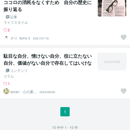
ココロの消耗をなくすため 自分の歴史に
振り返る
記事
ライフスタイル
2
さり_kono３
2021/01/19
駄目な自分、情けない自分、役に立たない
自分、価値がない自分で存在してはいけな
い幻覚、幻術が解ける遠隔法術ヒーリング
コンテンツ
コラム
1
soran 心の重荷
2024/09/06
を下ろせるヒー
リング
1
10
件中
1 - 10
件