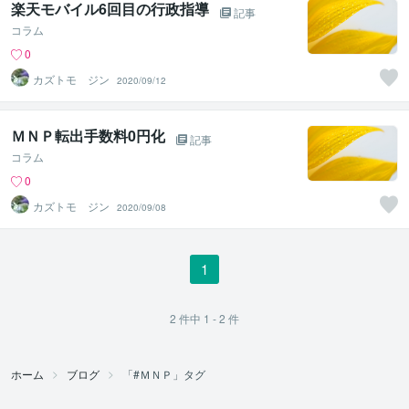
楽天モバイル6回目の行政指導
記事
コラム
0
カズトモ ジン
2020/09/12
ＭＮＰ転出手数料0円化
記事
コラム
0
カズトモ ジン
2020/09/08
1
2
件中
1 - 2
件
ホーム
ブログ
「#ＭＮＰ」タグ