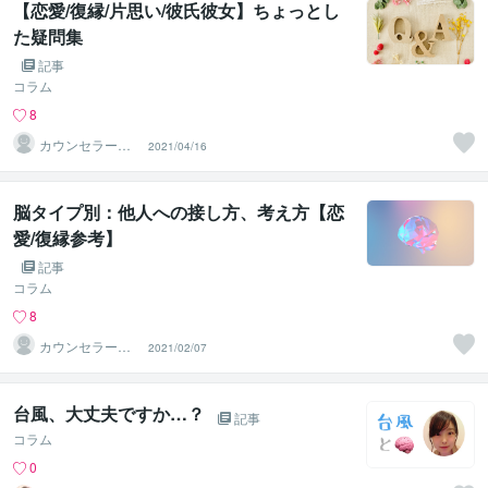
【恋愛/復縁/片思い/彼氏彼女】ちょっとし
た疑問集
記事
コラム
8
カウンセラー佐
2021/04/16
藤愛
脳タイプ別：他人への接し方、考え方【恋
愛/復縁参考】
記事
コラム
8
カウンセラー佐
2021/02/07
藤愛
台風、大丈夫ですか…？
記事
コラム
0