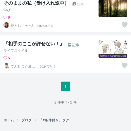
そのままの私（受け入れ途中）
記事
学び
6
愛とおしゃべり
2026/07/28
『相手のここが許せない！』
記事
ライフスタイル
5
てんせつ☆最適
2024/07/15
ライフをサポー
トする
1
2
件中
1 - 2
件
ホーム
ブログ
「#条件付き」タグ