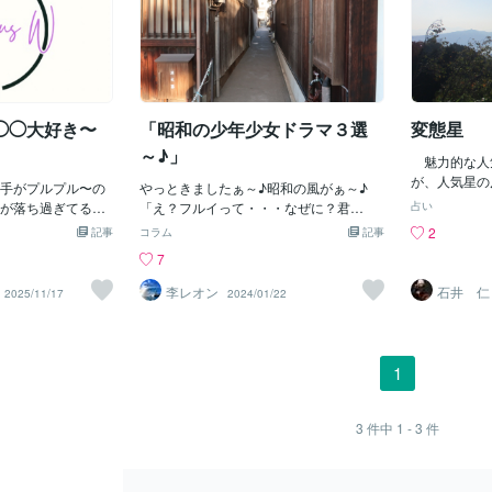
◯◯大好き〜
「昭和の少年少女ドラマ３選
変態星
～♪」
魅力的な人
が、人気星の
右手がプルプル〜の
やっときましたぁ～♪昭和の風がぁ～♪
人気星の反対
力が落ち過ぎてる
「え？フルイって・・・なぜに？君
占い
集星になる。
リイちゃん、1週間以上
は？」今、若いヒトだって、「見て
2
記事
コラム
記事
定から外すこ
日、少しだけ近く
み！」絶対ではナイけど、ちょい「好き
7
の問題に関し
ﾌﾞｰﾝあ、行ける
に？」なるかもよ～ん。たぶん「５０年
また変態は
、今日は心療内科に
以上前？」かな？いや～「６０年は経過
李レオン
石井 仁
2025/11/17
2024/01/22
者とも全く違
転してるだけなの
してイナイけど、ま～おそらく５５年以
発してすぐ消
〜とっても疲れち
上は前の時代のドラマ」じゃね。「怪奇
画家、骨董好
_ちなみに寝れるように
大作戦」はも～ちょい新しいかもしれん
などにおおい
過眠気味に少しな
けど～。では、さっそくご紹介は一番古
1
だわらず、自
寝れないよりは、全然
い？「忍者部隊月光」じゃ。＾＾ボクが
て、この変態
てくれた皆さん、あ
ね～、かなり「小さい子供」じゃったか
ラ精神病的な
！🔹ロゴ作成🔹リイ
らね～、たぶん「幼稚園時代？」かも知
3
件中
1 - 3
件
ンヘラ精神病
8号のKenさん🤗
れんぜよ。それか「小1か小2」くらいじ
葉、好み（コ
のYO🤭ふふKen
ゃ。どうですか？この「忍者衣装？」
れる。行動力
ロゴ作ってあげた
は？今の「陸上自衛隊？」みたいじゃけ