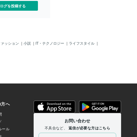
えて終わるだけであるが、
ログを投稿する
つくと、怪獣カード集めし
ア集めたりと夢中な姿にな
ないと、宴会や談話の時に
視線の動きを見せるだけで
人もいる。 創造的変態は
生活、言葉、好みに分かれ
独創的で芸術家や作家とし
ファッション
｜
小説
｜
IT・テクノロジー
｜
ライフスタイル
｜
合もある。外見は妙見星と
いが、よく作品や方向性を
きな違いがある。この創造
新しい発想は社会的評価を
無視され気違い扱いされる
い。したがって自分の発想
天才なのか知ったうえで、
認められた時の路線を守り
くようにしていくのが成功
とになる。 変態星の働き
成功もかなりの社会的影響
では話題の「変態仮面」は
なのかというと、文昌星と
である。ストーリーと愛