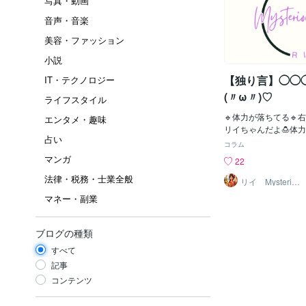
写真・動画
音声・音楽
美容・ファッション
小説
【独り言】◯◯
IT・テクノロジー
(〃ω〃)♡
ライフスタイル
🔹体力が落ちてる🔹
エンタメ・趣味
リイちゃんだよ🍮体
占い
の〜_:(´ཀ`」 ∠):
コラム
も車に乗ってなくて昨
マンガ
22
のコンビニ行ったのよ
法律・税務・士業全般
かも😳！！と思って
リイ Mysteriou
s W
自分で行ったケド車運
マネー・副業
に、右腕プルプルして
ゃった〜_(┐「ε:)
なってきたけど今度は
ブログの種類
ってるYO〜😱まあ
すべて
良いよね🤗✨心配し
りがとです(*⁰▿⁰*)！
記事
ちゃんファンクラブの第
コンテンツ
✨関西弁で良い声してる
さんに、リイちゃんが