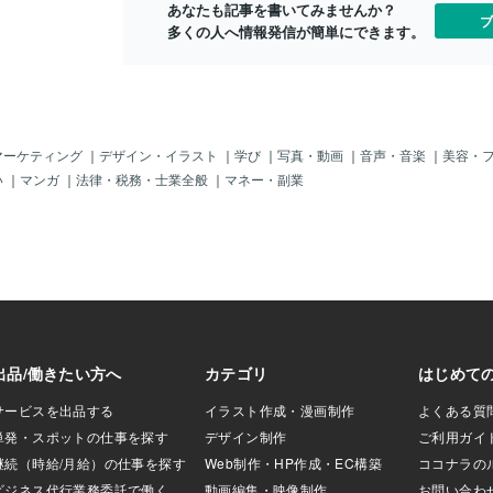
と心の中で燃
あなたも記事を書いてみませんか？
た(*⁰▿⁰*)！できた
ど。当時はね～「忍者部隊」の「手裏
ブ
行動力に結び
多くの人へ情報発信が簡単にできます。
*+.\(( °ω° ))/.:
剣」や「刀」や「拳銃」がカッコよかっ
たり、フィギ
色可愛くしちゃった
たのよ～♪ねぇ～♪もう「銃刀法違反？」
る。行動力が
(笑)Kenさんも気に入ってく
じゃろ～とは思うが、そこは「許してぇ
理解できない
、真ん中の文字何か
～♪」（＾＾；そんでね～「三日
一生を終わる
enさんの大好きな
月！」、「半月！」、「満月？」とかの
同じく色情、
イちゃんも◯◯◯◯大
合図というか「サイン」があって、それ
るが、非常に
んかリイちゃんが書
を手で示すのをこれまた「マネっ子？」
マーケティング
｜
デザイン・イラスト
｜
学び
｜
写真・動画
｜
音声・音楽
｜
美容・
て成功する場
入りそうなのは、
をしていたボクたち。今でも人気の「忍
い
｜
マンガ
｜
法律・税務・士業全般
｜
マネー・副業
区別がつかな
😂？(笑)リイちゃ
者部隊」の人形とかあったのじゃ。「バ
見ていくと大
ういえば、Kenさん
イク」に乗ってのモノや～、あとはやっ
的変態からの
た🤗↑これ商品サ
ぱ「チャンバラ・ゴッコ？」なんてやっ
得る時と全く
🤣👏(笑)リイち
ていたぞよ。＾＾主題歌も「にんじゃ～
時の差が激し
。。。何の商品で
ぶぅ～たぁ～い～♪」なんてずっと歌っ
は変態なのか
ッコー運営に取り下
ていたのじゃ。なつかしい。the drama t
もし変態なら
？(笑)いつか出して
hat i saw it well in boyhood isninja corps
発展させてい
))/.:+本当よくできてる
moonlight.i played with the sword for the
を維持するこ
(´ε｀ )皆さんも、
child or a throwing knife and a handgun
による一時的
well.hehehe「忍者部隊月光
力がある。 
変態星のもの
妙見星のもの