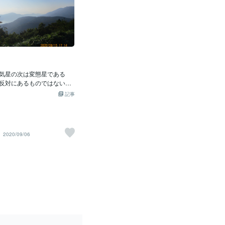
気星の次は変態星である
反対にあるものではない、
側にあるものは醜鬼星、怨
記事
あまりいい星でないので鑑
とが多いが、人と不和不仲
ては外すことはできない。
、幻覚や白日夢を見ている
2020/09/06
う。変態星は時々人気が爆
える芸能人や、映画俳優、
き、一回当選だけの政治家
。この星は時代の常識にこ
分の目的を達成する。 さ
星は二種類がある。メンヘ
変態と、創造的変態だ。メ
的な変態は色情、生活、言
レクション・遊興）に分か
に結びつかないとめらめら