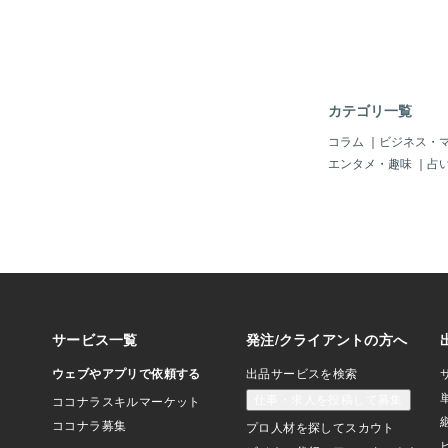
😗💕500円で対応しまし
ロゴはこちら💁‍♀️✨可愛い〜･:
+リイちゃんのより、
(● ˃̶͈̀ロ˂̶͈́)੭ꠥ⁾⁾
れました🤗✨皆さん
分かりますか〜😳？K
カテゴリ一覧
モノだYO〜🤭❤️リ
好き〜(〃ω〃)♡↑な
コラム
｜
ビジネス・
くと、卑猥なことばが
エンタメ・趣味
｜
占
気のせいでSHOWか〜
ん変態だからな😗♪そ
に弟子の画像褒められ
ムネに使ってほしいって
ゃんも、使いたいけど
イケるかな〜😳？ソ
げくらわないKANA
みよ〜･:*+.\(( °ω° 
し、可愛く見えてきた♪
リイち