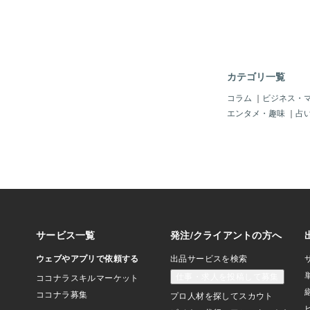
*)さて新サービスを
サムネイル格好良くな
んアドバイスありがと
ttps://coconala.com
もご覧いただき誠にあ
す＾＾
カテゴリ一覧
コラム
｜
ビジネス・
エンタメ・趣味
｜
占