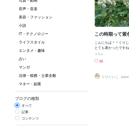
写真・動画
音声・音楽
美容・ファッション
小説
この時期って紫
IT・テクノロジー
ライフスタイル
こんにちは＾＾ぐりじ
とても暑かったですね(
エンタメ・趣味
と、最近撮った写真を
コラム
日刈り取りました＾＾
占い
36
れを二回戦やりまして
マンガ
れる^^;↓先週実家に
（笑）一粒食べました
法律・税務・士業全般
ぐりじいこ
2024/
ー(≧▽≦)まだまだこ
マネー・副業
日散歩途中の、定番ア
ギ坊主！思いがけず見
た☆タイトルにもあり
ブログの種類
期、紫色の物が 多い
と、ふと思いました。
すべて
日の夕日☆18：44
記事
いですね♪朝も4：0
コンテンツ
ますし！明日は夏至で
が最も長い日ですね☆お