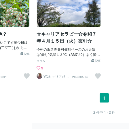
色？
☆キャリアセラピー☆令和７
年４月１５日（火）友引☆
いこです🌸今日は
￣▽￣;)お知らせ
今朝の浜名湖＠村櫛町ベースのお天気
お伝えします♪今
記事
は”曇り”気温１３℃（AM7:40）よく降り
 ラベンダー♪こ
ましたぁ〜家庭菜園の野菜たちも喜んで
コラム
記事
、滝汗＆蚊に刺さ
いるようです（笑）＊家庭菜園：ネギ坊
3
て、ちびブルちゃん
主 2025/4/15 7:45撮影また昨日夕刻、カ
♪ん～ブルーベリ
エルたちも目をさましたようで、小さな
YCキャリア相談
06/20
2025/04/14
れからですね＾＾本
室
声で合唱しておりましたぁ（笑）練習開
ジサイ🌸そしてネ
始！（笑）今日も笑顔で参ります☆彡毎
ることができまし
日がお誕生日☆彡4月15日生まれのみな
ますように この時
さん、お誕生日おめでとうございます！
1
のかなあ・・・・
今日からの一年もみなさんにとって良い
先週のもみじ🌸本
年でありますようにあなたの未来を応援
撮影。まだまだ日が長
します！“キャリアセラピー”お届けしま
2
件中
1 - 2
件
0過ぎには明るくなり
す☆彡～～～～～～～～～～～～～～～
日が出ている時間
～～～～～～～～～～今月のテーマ：ワ
日様に感謝(*^-^
ークライフバランス自分にとっての「ち