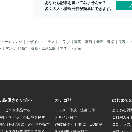
出品いたしました♡
あなたも記事を書いてみませんか？
ょうどいい」バランスを大切に。＊出
ブ
りました？かなさ
多くの人へ情報発信が簡単にできます。
典：ワイ・キャリアサポーターズ～～～
うございました♡h
～～～～～～～～～～～～～～～～～～
/users/4175388本日
～～～～＊カバー写真：空の写真 2025/
りがとうございま
4/15 7:37撮影
マーケティング
｜
デザイン・イラスト
｜
学び
｜
写真・動画
｜
音声・音楽
｜
美容・
い
｜
マンガ
｜
法律・税務・士業全般
｜
マネー・副業