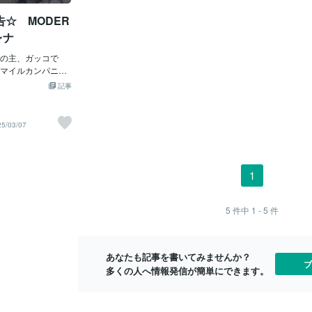
では、ガンプラの
マスキングテープを貼ってスプレーを吹
入れさせてい
☆ MODER
っております。H
きました。背後はこんな感じです。背中
成したのがこ
etc、ガンプラなら何
のウィングのスミ入れも綺麗に仕上げま
いいですね。
レナ
。ご興味・ご要望
した。腕・脚はこんな感じです。製作し
主にお届けし
お見積もり・ご相
の主、ガッコで
てカッコよかったので、ローアングルで
カールシール
マイルカンパニー
も撮影してみました。今回は、スミ入れ
重に貼らせて
ーズより、ブラックサ
もデカール貼りも丁寧に出来たのではな
ダムのデカー
記事
た。以来の内容
いでしょうか(´▽｀)依頼品は、無事に依
ましたが、取
 ・素組 ・スミ
頼者のもとに届き、喜んでいただきまし
参考例を見な
・トップコート
た。ガッコの工房では、丁寧な作業を心
つけながら貼
25/03/07
トには、エステバ
掛けて製作しています。ガンプラはもち
かがでしたで
も付属しており、
ろん、ガンプラ以外のロボット系キット
は、１つ１つ
クサレナの両方を
を製作代行しております。気になる点が
させて頂いて
ました。まずは、
ございましたら、お気軽にご相談・お見
談・お見積も
1
ートは二度切りを
積もりください。お待ちしております。
ります。今回
処理を行いまし
んでいただき
ルドや逆エッジの
5
件中
1 - 5
件
行いました。この
パーツがありツイ
れていました。続
あなたも記事を書いてみませんか？
。こちらも、スミ
ブ
多くの人へ情報発信が簡単にできます。
吹かせていただき
したブラックサレ
の撮影ブースが小
^_^;)依頼主の希望