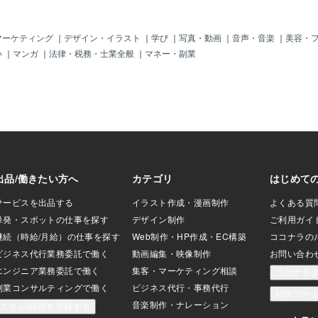
ラックサレナの外
。納品時は、ブラ
ミーフレームとと
マーケティング
｜
デザイン・イラスト
｜
学び
｜
写真・動画
｜
音声・音楽
｜
美容・
いたしました。い
い
｜
マンガ
｜
法律・税務・士業全般
｜
マネー・副業
。ガッコの工房で
ガンプラ以外のリ
パーロボット系の
も承っておりま
ご相談ください。
以上です。最後ま
難うございまし