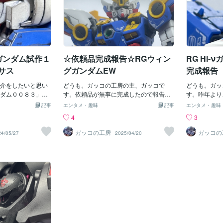
ガンダム試作１
☆依頼品完成報告☆RGウィン
RG Hi
サス
グガンダムEW
完成報告
介をしたいと思い
どうも。ガッコの工房の主、ガッコで
どうも。ガッ
ダム００８３」よ
す。依頼品が無事に完成したので報告し
す。昨年より
１号機ゼフィラン
ようと思います。今回は、依頼者様より
RGシリーズ
記事
エンタメ・趣味
記事
エンタメ・趣味
部分塗装→ウェザ
このキットの製作依頼を承りました。
いたしました
4
3
（つや消しスプレ
「新機動戦記ガンダムW Endless Walt
ら。RG Hi
。ウェザリングは
z」より、RGウィングガンダムEWです。
のキットを組
ガッコの工房
ガッコの
24/05/27
2025/04/20
を全体に使ってい
依頼内容は、・素組・スミ入れ・デカー
になるとは思
ンサー類は蛍光グ
ル貼り・トップコート（つや消し）で
依頼の内容は
。バーニアはシル
す。今回は、依頼者様の思い入れのある
様、素組をし
ふくらはぎのバー
機体という事で、いつも以上に丁寧に製
り、トップコ
細かい部分塗装も
作させていただきました。完成したウィ
いう依頼です
た。コアファイタ
ングガンダムEWがこちらです。自立が厳
という事なの
にウェザリングし
しかったのとバスターライフルが長かっ
もスミ入れを
でしょうか。今回
たので、ディスプレイベースを使用して
本当にディテ
リングの作品でし
撮影しました(´▽｀)胸のクリアパーツに
したらよりカ
ニメ感が出てきま
はつや消しスプレーがかからないように
｀)造詣が綺