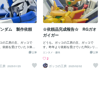
-νガンダム 製作依頼
☆依頼品完成報告☆ RGガオ
ガイガー
コの工房の主、ガッコで
どうも。ガッコの工房の主、ガッコで
、依頼を受けていた３体の
す。昨年より依頼を受けていたRGシリー
の組立ですが、２体目が完成
ズ３体の製作のうち、３体目が完成しま
記事
エンタメ・趣味
記事
(´▽｀)２体目の機体はこち
した(´▽｀)製作したのはこちらです。RG
2
-νガンダムです。まさか、噂
ガオガイガーです。ガンプラではないの
み立てさせていただくこと
ですが、RGシリーズということで依頼を
工房
ガッコの工房
2025/01/25
2025/02/02
いもしませんでした(≧▽≦)
引き受けました。このキットは、４体の
、前回のRGシナンジュと同
機体が合体するという事だったので、RG
てスミ入れ、デカール貼
シリーズでは初の変形機構を再現できる
ート（つや消し）を吹くと
という事もあり、いつも以上に慎重かつ
。スミ入れを行ってほしい
丁寧に製作させていただきました。依頼
で、今回も内部フレームに
内容は、前回、前々回同様に、スミ入れ
行いました。RGシリーズは
をして、デカールを貼り、トップコート
ィールが細かく、スミ入れ
（つや消しスプレー）を吹いてほしいと
ッコよさが増しますね(´▽
のことでした。納品時は、合体させてガ
麗なので、綺麗に丁寧にスミ
オガイガーの状態での納品をお願いされ