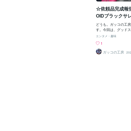
す。「ガッコの工房」
☆依頼品完成報告
製作代行サービスを承
G、RG、MG、PG、
OIDブラックサ
でも組立ていたします
のある方は、お気軽に
どうも。ガッコの工房
談ください。
す。今回は、グッドス
のMODEROIDシリ
エンタメ・趣味
レナの依頼を受けまし
1
は、以下の通りです。
入れ ・シール貼り 
ガッコの工房
20
（つや消し）このキッ
リス、ダミーフレーム
エステバリス、ブラッ
飾れるようになってい
エステバリスから。ゲ
し、デザインナイフで
た。スミ入れは、モー
部分を彫り直してから
キットは、塗装済みの
ンアイの部分は塗装さ
いて、ダミーフレーム
入れ、トップコートを
ました。そして、完成
ナがこちらです。自前
さくてギリギリでした(