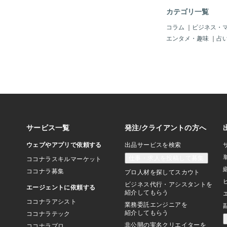
で、エステバリスにブ
カテゴリ一覧
装を装着いたしました
ックサレナの状態でダ
コラム
｜
ビジネス・
もに丁寧に梱包し納品
エンタメ・趣味
｜
占
かがでしたでしょうか
はガンプラに限らず、
アルロボット系、スー
プラモデルの製作代行
す。まずは、お気軽に
お待ちしております。
で読んでいただき、有
た。