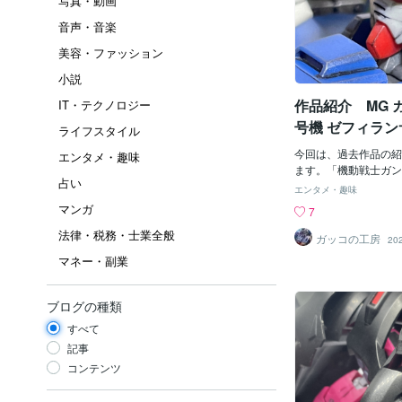
写真・動画
音声・音楽
美容・ファッション
小説
作品紹介 MG 
IT・テクノロジー
号機 ゼフィラン
ライフスタイル
今回は、過去作品の紹
エンタメ・趣味
ます。「機動戦士ガン
占い
り、ＭGガンダム試作
エンタメ・趣味
サスです。スミ入れ→
マンガ
7
リング→トップコート
法律・税務・士業全般
ー）で仕上げています
ガッコの工房
20
エッジを強調する技法
マネー・副業
ます。カメラアイ・セ
リーンで塗装してます
バーで塗装しました。
ブログの種類
ニアも塗装しました。
すべて
キッチリと仕上げまし
ーも本機体と同じよう
記事
ました。いかがでした
コンテンツ
は、シンプルなウェザ
た。これはこれで、ア