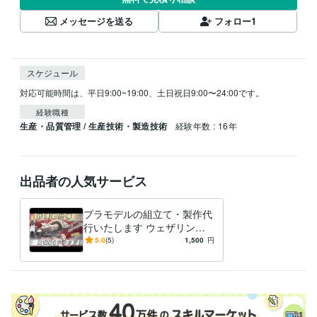
メッセージを送る
フォロー
1
スケジュール
対応可能時間は、平日9:00~19:00、土日祝日9:00〜24:00です。
経験職種
生産・品質管理 / 生産技術・製造技術
経験年数 : 16年
出品者の人気サービス
プラモデルの組立て・製作代
行いたします ウェザリング
で一味違うプラモデルを手に
5.0
(5)
1,500
円
してみませんか。