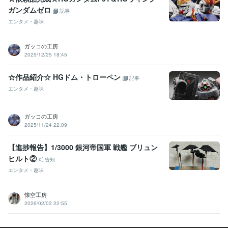
ガンダムゼロ
記事
エンタメ・趣味
ガッコの工房
2025/12/25 18:45
☆作品紹介☆ HGドム・トローペン
記事
エンタメ・趣味
ガッコの工房
2025/11/24 22:09
【進捗報告】1/3000 銀河帝国軍 戦艦 ブリュン
ヒルト②
告知
エンタメ・趣味
懐空工房
2026/02/03 22:55