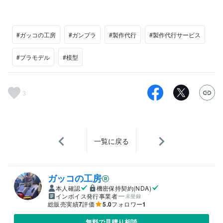
#ガッコの工房
#ガンプラ
#製作代行
#製作代行サービス
#プラモデル
#模型
3
一覧に戻る
ガッコの工房
本人確認
機密保持契約(NDA)
インボイス発行事業者
未登録
総販売実績
7
評価
5.0
フォロワー
1
無料で見積り相談