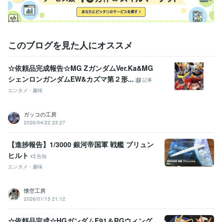
このブログを見た人にオススメ
☆依頼品完成報告☆MG ZガンダムVer.Ka&MG
シェンロンガンダムEW&カズマ第２形...
記事
エンタメ・趣味
ガッコの工房
2026/04/22 23:27
【進捗報告】1/3000 銀河帝国軍 戦艦 ブリュン
ヒルト
告知
エンタメ・趣味
懐空工房
2026/01/15 21:12
☆依頼品完成☆HGガンダムF91＆RGウィング