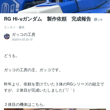
RG Hi-νガンダム 製作依頼 完成報告
記事
エンタメ・趣味
ガッコの工房
2025/01/25 20:10
どうも。
ガッコの工房の主、ガッコです。
昨年より、依頼を受けていた３体のRGシリーズの組立で
すが、２体目が完成いたしました(´▽｀)
２体目の機体はこちら。