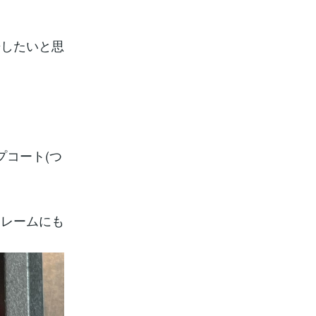
告したいと思
プコート(つ
フレームにも