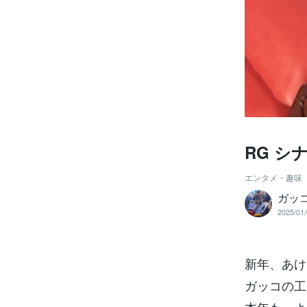
RG シ
エンタメ・趣味
ガッ
2025/01/
新年、あけ
ガッコの工