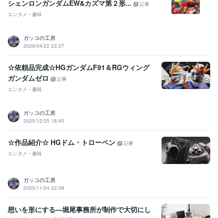
シェンロンガンダムEW&カズマ第２形...
記事
エンタメ・趣味
ガッコの工房
2026/04/22 23:27
☆依頼品完成☆HGガンダムF91＆RGウィング
ガンダムゼロ
記事
エンタメ・趣味
ガッコの工房
2025/12/25 18:45
☆作品紹介☆ HGドム・トローペン
記事
エンタメ・趣味
ガッコの工房
2025/11/24 22:09
想いを形にする—堀尾事務所が制作で大切にし