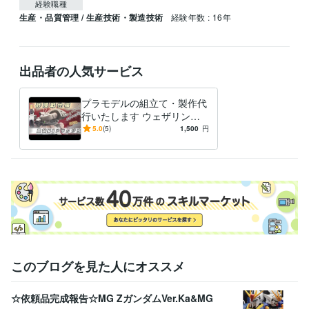
経験職種
生産・品質管理 / 生産技術・製造技術
経験年数 : 16年
出品者の人気サービス
プラモデルの組立て・製作代
行いたします ウェザリング
で一味違うプラモデルを手に
5.0
(5)
1,500
円
してみませんか。
このブログを見た人にオススメ
☆依頼品完成報告☆MG ZガンダムVer.Ka&MG