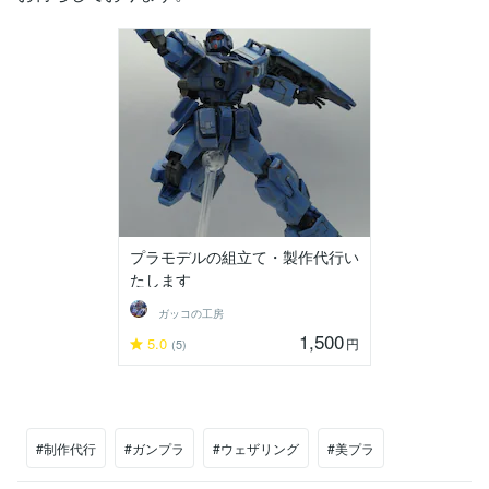
プラモデルの組立て・製作代行い
たします
ガッコの工房
1,500
5.0
円
(5)
#制作代行
#ガンプラ
#ウェザリング
#美プラ