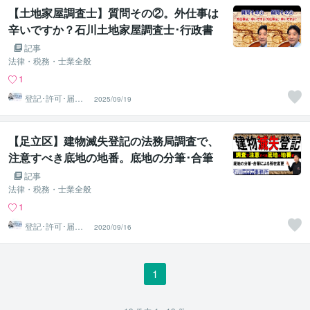
【土地家屋調査士】質問その②。外仕事は
辛いですか？石川土地家屋調査士･行政書
士･海事代理士事務所
記事
法律・税務・士業全般
1
登記･許可･届
2025/09/19
出、各種図面作
成
【足立区】建物滅失登記の法務局調査で、
注意すべき底地の地番。底地の分筆･合筆
による所在変更について、足立区の土地家
記事
屋調査士・宅地建物取引士が解説（足立区
法律・税務・士業全般
エリア/北千住/小菅/五反野/梅島/西新井/竹
1
ノ塚/綾瀬/六町/堀切/牛田/足立小台/扇大橋/
登記･許可･届
2020/09/16
出、各種図面作
高野/江北/西新井大師西/谷在家/舎人公園/舎
成
人/見沼代親水公園）
1