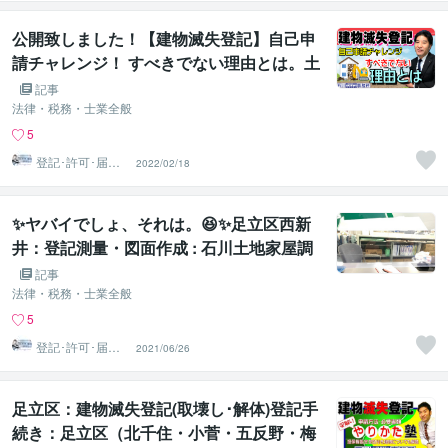
成
公開致しました！【建物滅失登記】自己申
請チャレンジ！ すべきでない理由とは。土
地家屋調査士･宅地建物取引士が解説 コメ
記事
ント欄のURLリンクからご覧ください！足
法律・税務・士業全般
立区：石川土地家屋調査士･行政書士･海事
5
代理士事務所：足立区西新井栗原つくし保
登記･許可･届
2022/02/18
出、各種図面作
育園隣り：登記測量・図面作成
成
✨ヤバイでしょ、それは。😆✨足立区西新
井：登記測量・図面作成 : 石川土地家屋調
査士・行政書士・海事代理士事務所
記事
法律・税務・士業全般
5
登記･許可･届
2021/06/26
出、各種図面作
成
足立区：建物滅失登記(取壊し･解体)登記手
続き：足立区（北千住・小菅・五反野・梅