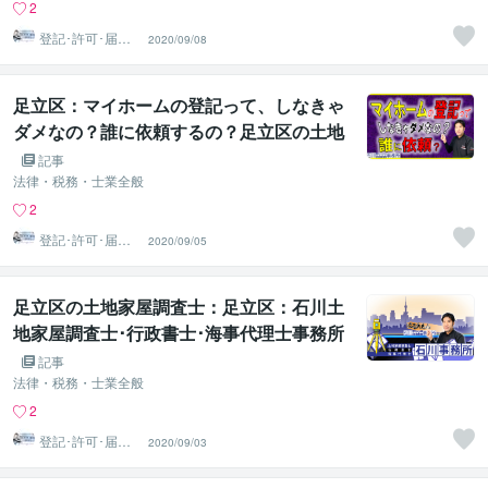
請、足立区の土地家屋調査士・宅地建物取
2
引士。土地家屋調査士が解説（足立区エリ
登記･許可･届
2020/09/08
出、各種図面作
ア/北千住/小菅/五反野/梅島/西新井/竹ノ塚/
成
綾瀬/六町/堀切/牛田/足立小台/扇大橋/高野/
足立区：マイホームの登記って、しなきゃ
江北/西新井大師西/谷在家/舎人公園/舎人/見
ダメなの？誰に依頼するの？足立区の土地
沼代親水公園）
家屋調査士･宅地建物取引士が解りやすく
記事
解説。足立区建物表題登記(土地家屋調査
法律・税務・士業全般
士)後に所有権保存登記(司法書士)法務局お
2
手続き。
登記･許可･届
2020/09/05
出、各種図面作
成
足立区の土地家屋調査士：足立区：石川土
地家屋調査士･行政書士･海事代理士事務所
の、土地家屋調査士･海事代理士：石川温
記事
彦です。
法律・税務・士業全般
2
登記･許可･届
2020/09/03
出、各種図面作
成