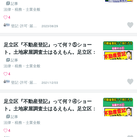
島・西新井・竹ノ塚・綾瀬・堀切・牛田･
記事
六町【建物滅失登記】の申請方法や必要書
法律・税務・士業全般
類等のお話。石川土地家屋調査士･行政書
4
士･海事代理士事務所
登記･許可･届
2023/08/29
出、各種図面作
成
足立区『不動産登記』って何？⑤ショー
ト。土地家屋調査士はるえもん。足立区：
石川土地家屋調査士･行政書士･海事代理士
記事
事務所：足立区西新井栗原つくし保育園隣
法律・税務・士業全般
り：登記測量・図面作成
4
登記･許可･届
2021/12/03
出、各種図面作
成
足立区『不動産登記』って何？④ショー
ト。土地家屋調査士はるえもん。足立区：
石川土地家屋調査士･行政書士･海事代理士
記事
事務所：足立区西新井栗原つくし保育園隣
法律・税務・士業全般
り：登記測量・図面作成
4