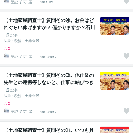
登記･許可･届
2021/12/03
出、各種図面作
成
【土地家屋調査士】質問その④。お金はど
れぐらい稼げますか？ 儲かりますか？石川
土地家屋調査士･行政書士･海事代理士事務
記事
所
法律・税務・士業全般
3
登記･許可･届
2025/09/19
出、各種図面作
成
【土地家屋調査士】質問その③。他仕業の
先生との連携等しないと、仕事に結びつき
ませんか？石川土地家屋調査士･行政書士･
記事
海事代理士事務所
法律・税務・士業全般
3
登記･許可･届
2025/09/19
出、各種図面作
成
【土地家屋調査士】質問その①。いつも具