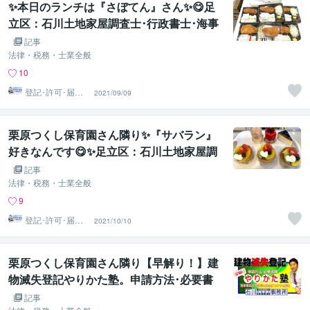
✨本日のランチは『さぼてん』さん✨😋足
立区：石川土地家屋調査士･行政書士･海事
代理士事務所：足立区西新井：登記測量・
記事
図面作成
法律・税務・士業全般
10
登記･許可･届
2021/09/09
出、各種図面作
成
栗原つくし保育園さん隣り✨『サバラン』
好きなんです😋✨足立区：石川土地家屋調
査士･行政書士･海事代理士事務所：足立区
記事
西新井栗原つくし保育園隣り：登記測量・
法律・税務・士業全般
図面作成
9
登記･許可･届
2021/10/10
出、各種図面作
成
栗原つくし保育園さん隣り【早解り！】建
物滅失登記やりかた塾。申請方法･必要書
類、申請書作成、相続人申請。足立区：石
記事