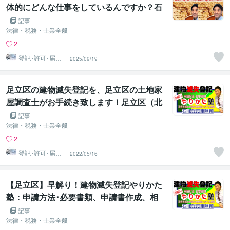
体的にどんな仕事をしているんですか？石
川土地家屋調査士･行政書士･海事代理士事
記事
務所
法律・税務・士業全般
2
登記･許可･届
2025/09/19
出、各種図面作
成
足立区の建物滅失登記を、足立区の土地家
屋調査士がお手続き致します！足立区（北
千住･梅島･西新井･竹ノ塚･綾瀬･堀切･牛
記事
田）で、建物取壊し登記・滅失登記ならお
法律・税務・士業全般
まかせ！
2
登記･許可･届
2022/05/16
出、各種図面作
成
【足立区】早解り！建物滅失登記やりかた
塾：申請方法･必要書類、申請書作成、相
続人申請、担保権設定登記付の場合の解除
記事
証書、弁済証書。足立区の建物滅失登記申
法律・税務・士業全般