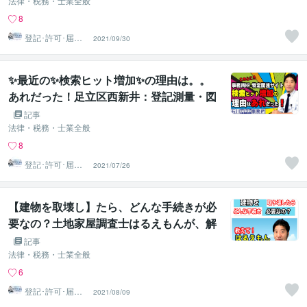
川土地家屋調査士･行政書士･海事代理士事
法律・税務・士業全般
務所：足立区西新井栗原つくし保育園隣
8
り：登記測量・図面作成
登記･許可･届
2021/09/30
出、各種図面作
成
✨最近の✨検索ヒット増加✨の理由は。。
あれだった！足立区西新井：登記測量・図
面作成 : 石川土地家屋調査士・行政書士・
記事
海事代理士事務所
法律・税務・士業全般
8
登記･許可･届
2021/07/26
出、各種図面作
成
【建物を取壊し】たら、どんな手続きが必
要なの？土地家屋調査士はるえもんが、解
説！ 足立区西新井：登記測量・図面作成 :
記事
石川土地家屋調査士・行政書士・海事代理
法律・税務・士業全般
士事務所
6
登記･許可･届
2021/08/09
出、各種図面作