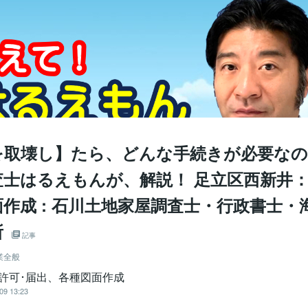
を取壊し】たら、どんな手続きが必要なの
査士はるえもんが、解説！ 足立区西新井
作成 : 石川土地家屋調査士・行政書士・
所
記事
業全般
･許可･届出、各種図面作成
09 13:23