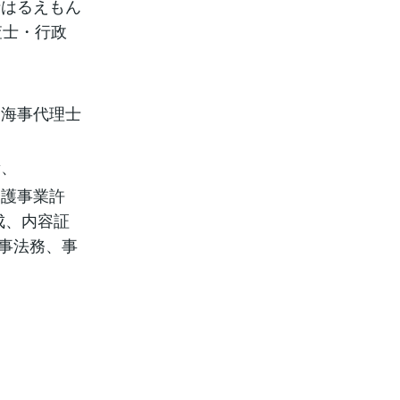
士はるえもん
査士・行政
・海事代理士
量、
介護事業許
成、内容証
海事法務、事