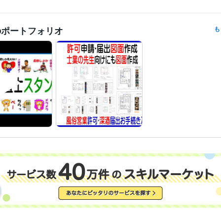
ビジネス代行・事務代行
登記･許可･届出、各種図面作成 
分野
建物表題登記、図面
のポートフォリオ
も