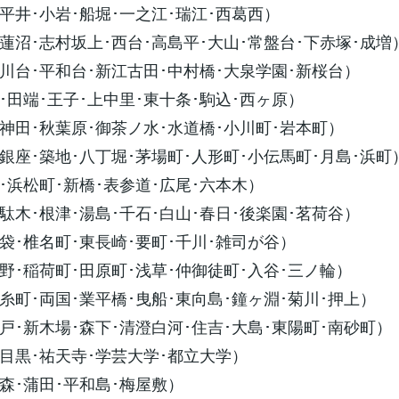
平井･小岩･船堀･一之江･瑞江･西葛西）
蓮沼･志村坂上･西台･高島平･大山･常盤台･下赤塚･成増
川台･平和台･新江古田･中村橋･大泉学園･新桜台）
･田端･王子･上中里･東十条･駒込･西ヶ原）
神田･秋葉原･御茶ノ水･水道橋･小川町･岩本町）
銀座･築地･八丁堀･茅場町･人形町･小伝馬町･月島･浜町
･浜松町･新橋･表参道･広尾･六本木）
駄木･根津･湯島･千石･白山･春日･後楽園･茗荷谷）
袋･椎名町･東長崎･要町･千川･雑司が谷）
野･稲荷町･田原町･浅草･仲御徒町･入谷･三ノ輪）
糸町･両国･業平橋･曳船･東向島･鐘ヶ淵･菊川･押上）
戸･新木場･森下･清澄白河･住吉･大島･東陽町･南砂町）
目黒･祐天寺･学芸大学･都立大学）
森･蒲田･平和島･梅屋敷）