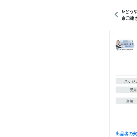
✨どう
京◯建さ
スケジ
受賞
資格・
出品者の