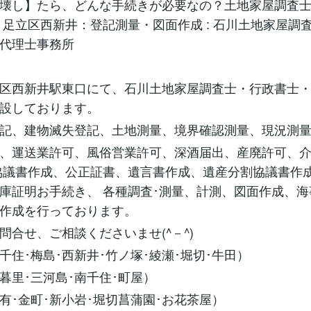
壊し】たら、どんな手続きが必要なの？土地家屋調査
 足立区西新井：登記測量・図面作成 : 石川土地家屋調
代理士事務所
区西新井駅東口にて、石川土地家屋調査士・行政書士
設しております。
記、建物滅失登記、土地測量、境界確認測量、現況測
、運送業許可、風俗営業許可、深酒届出、産廃許可、
協議書作成、公正証書、遺言書作成、遺産分割協議書作
庫証明お手続き、 各種調査･測量、計測、図面作成、
作成を行っております。
問合せ、ご相談くださいませ(^－^)
千住･梅島･西新井･竹ノ塚･綾瀬･堀切･牛田）
暮里･三河島･南千住･町屋）
有･金町･新小岩･堀切菖蒲園･お花茶屋）