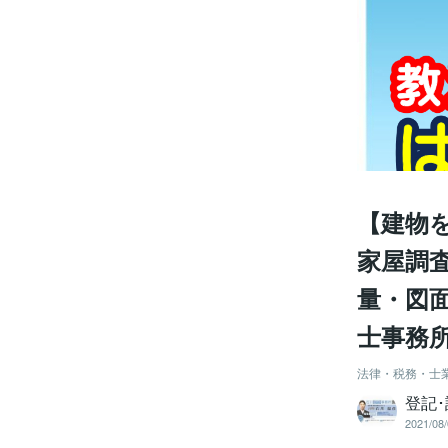
【建物
家屋調
量・図面
士事務
法律・税務・士
登記
2021/08/