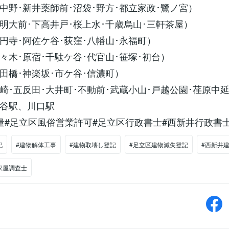
中野･新井薬師前･沼袋･野方･都立家政･鷺ノ宮）
明大前･下高井戸･桜上水･千歳烏山･三軒茶屋）
円寺･阿佐ケ谷･荻窪･八幡山･永福町）
々木･原宿･千駄ケ谷･代官山･笹塚･初台）
田橋･神楽坂･市ケ谷･信濃町）
崎･五反田･大井町･不動前･武蔵小山･戸越公園･荏原中
谷駅、川口駅
量#足立区風俗営業許可#足立区行政書士#西新井行政書
記
#建物解体工事
#建物取壊し登記
#足立区建物滅失登記
#西新井
家屋調査士