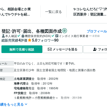
やら、相談会場とか東
✨コレなんだろ(°▽°)
一覧に戻る
んで✨ウチ✨を紹...
区西新井：登記測量...
登記･許可･届出、各種図面作成
プロフィール
本人確認
機密保持契約(NDA)
インボイス発行事業者
未登録
4
5.0
90
総販売実績
評価
フォロワー
メッセージを送る
フォ
無料で見積り相談
ュール
平日のみでなく、土日も対応可能です！要予約。
足立区善行少年
国土交通省国土地理院・地図と測量の面白塾
歴
土地家屋調査士
取得年 : 2002年
検定
海事代理士
取得年 : 2012年
宅地建物取引士
取得年 : 1995年
FP技能士
取得年 : 2006年
１級船舶免許＜小型船舶操縦士＞
取得年 : 2013年
損害保険代理店上級資格
取得年 : 1997年
実績をもっと見る