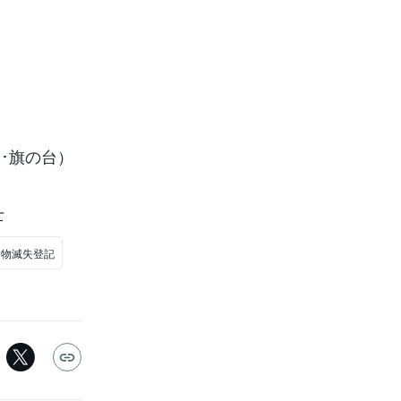
延･旗の台）
士
建物滅失登記