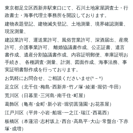
東京都足立区西新井駅東口にて、石川土地家屋調査士・行
政書士・海事代理士事務所を開設しております。
建物表題登記、建物滅失登記、土地測量、境界確認測量、
現況測量、
建設業許可、運送業許可、風俗営業許可、深酒届出、産廃
許可、介護事業許可、 離婚協議書作成、公正証書、遺言
書作成、遺産分割協議書作成、内容証明郵便、車庫証明お
手続き、 各種調査･測量、計測、図面作成、海事法務、事
実証明書類作成を行っております。
お気軽にお問合せ、ご相談くださいませ(^－^)
足立区（北千住･梅島･西新井･竹ノ塚･綾瀬･堀切･牛田）
荒川区（日暮里･三河島･南千住･町屋）
葛飾区（亀有･金町･新小岩･堀切菖蒲園･お花茶屋）
江戸川区（平井･小岩･船堀･一之江･瑞江･西葛西）
板橋区（本蓮沼･志村坂上･西台･高島平･大山･常盤台･下赤
塚･成増）