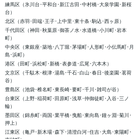
練馬区（氷川台･平和台･新江古田･中村橋･大泉学園･新桜
台）
北区（赤羽･田端･王子･上中里･東十条･駒込･西ヶ原）
千代田区（神田･秋葉原･御茶ノ水･水道橋･小川町･岩本
町）
中央区（東銀座･築地･八丁堀･茅場町･人形町･小伝馬町･月
島･浜町）
港区（田町･浜松町･新橋･表参道･広尾･六本木）
文京区（千駄木･根津･湯島･千石･白山･春日･後楽園･茗荷
谷）
豊島区（池袋･椎名町･東長崎･要町･千川･雑司が谷）
台東区（上野･稲荷町･田原町･浅草･仲御徒町･入谷･三ノ
輪）
墨田区（錦糸町･両国･業平橋･曳船･東向島･鐘ヶ淵･菊川･
押上）
江東区（亀戸･新木場･森下･清澄白河･住吉･大島･東陽町･