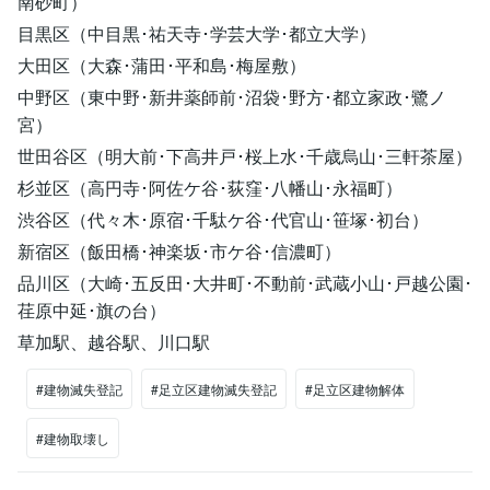
南砂町）
目黒区（中目黒･祐天寺･学芸大学･都立大学）
大田区（大森･蒲田･平和島･梅屋敷）
中野区（東中野･新井薬師前･沼袋･野方･都立家政･鷺ノ
宮）
世田谷区（明大前･下高井戸･桜上水･千歳烏山･三軒茶屋）
杉並区（高円寺･阿佐ケ谷･荻窪･八幡山･永福町）
渋谷区（代々木･原宿･千駄ケ谷･代官山･笹塚･初台）
新宿区（飯田橋･神楽坂･市ケ谷･信濃町）
品川区（大崎･五反田･大井町･不動前･武蔵小山･戸越公園･
荏原中延･旗の台）
草加駅、越谷駅、川口駅
#建物滅失登記
#足立区建物滅失登記
#足立区建物解体
#建物取壊し