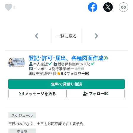
5
一覧に戻る
登記･許可･届出、各種図面作成
本人確認
機密保持契約(NDA)
インボイス発行事業者
未登録
総販売実績
4
評価
5.0
フォロワー
90
無料で見積り相談
メッセージを送る
フォロー
90
スケジュール
平日のみでなく、土日も対応可能です！要予約。
受賞歴