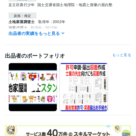
足立区善行少年
国土交通省国土地理院・地図と測量の面白塾
資格・検定
土地家屋調査士
取得年 : 2002年
海事代理士
取得年 : 2012年
出品者の実績をもっと見る
宅地建物取引士
取得年 : 1995年
FP技能士
取得年 : 2006年
１級船舶免許＜小型船舶操縦士＞
取得年 : 2013年
損害保険代理店上級資格
取得年 : 1997年
出品者のポートフォリオ
もっと見る
得意分野
ビジネス代行・事務代行
登記･許可･届出、各種図面作成 
建物表題登記、図面