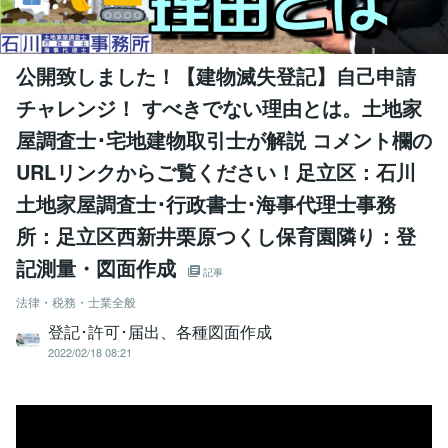
公開致しました！【建物滅失登記】自己申請
チャレンジ！ すべきでない理由とは。土地家
屋調査士･宅地建物取引士が解説 コメント欄の
URLリンクからご覧ください！足立区：石川
土地家屋調査士･行政書士･海事代理士事務
所：足立区西新井栗原つくし保育園隣り：登
記測量・図面作成
記事
法律・税務・士業全般
登記･許可･届出、各種図面作成
2022/02/18 08:21