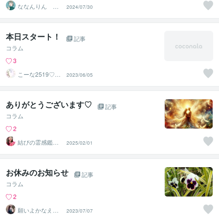
ななんりん 元
2024/07/30
NanaN CreeR
本日スタート！
記事
コラム
3
こーな2519♡心
2023/06/05
の内をお聞かせ
ください
ありがとうございます♡
記事
コラム
2
結びの霊感鑑定
2025/02/01
士♡心の守護者
優真（ゆうま
お休みのお知らせ
記事
コラム
2
願いよかなえ～
2023/07/07
ゆりか～