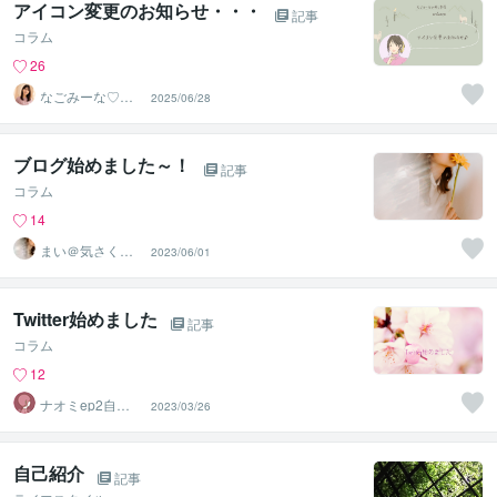
アイコン変更のお知らせ・・・
記事
コラム
26
なごみーな♡癒
2025/06/28
し系心のサポー
ター
ブログ始めました～！
記事
コラム
14
まい＠気さくま
2023/06/01
ったり
Twitter始めました
記事
コラム
12
ナオミep2自分
2023/03/26
を知って楽に生
きる
自己紹介
記事