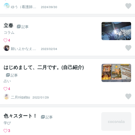
ゆう（看護師・
2024/09/30
占い）
立春
記事
コラム
4
願いよかなえ～
2023/02/04
ゆりか～
はじめまして、二月です。(自己紹介)
記事
占い
4
二月nigatsu
2022/01/29
色々スタート！
記事
学び
3