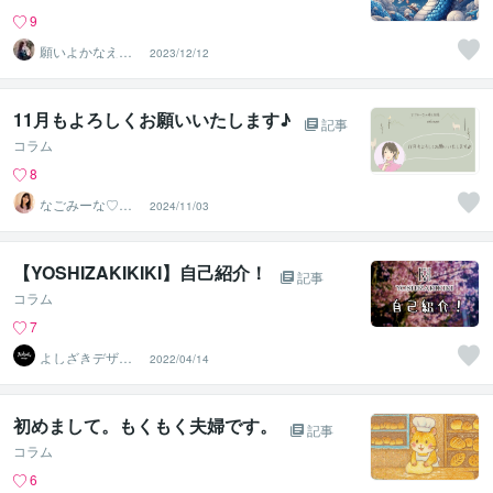
9
願いよかなえ～
2023/12/12
ゆりか～
11月もよろしくお願いいたします♪
記事
コラム
8
なごみーな♡癒
2024/11/03
し系心のサポー
ター
【YOSHIZAKIKIKI】自己紹介！
記事
コラム
7
よしざきデザイ
2022/04/14
ン
初めまして。もくもく夫婦です。
記事
コラム
6