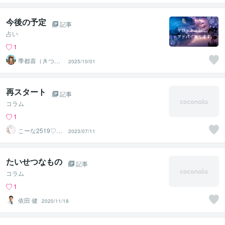
今後の予定
記事
占い
1
季都喜（きつ
2025/10/01
き）
再スタート
記事
コラム
1
こーな2519♡心
2023/07/11
の内をお聞かせ
ください
たいせつなもの
記事
コラム
1
依田 健
2020/11/18