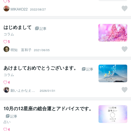
5
MIKAKO22
2022/08/27
はじめまして
記事
コラム
5
明知 富和子
2021/06/05
あけましておめでとうございます。
記事
コラム
4
願いよかなえ～
2026/01/01
ゆりか～
10月の12星座の総合運とアドバイスです。
記事
占い
4