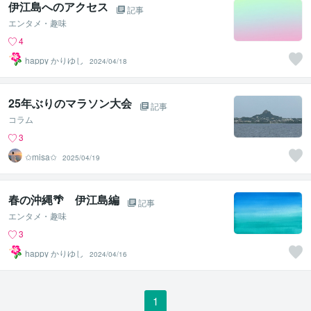
伊江島へのアクセス
記事
エンタメ・趣味
4
happy かりゆし
2024/04/18
25年ぶりのマラソン大会
記事
コラム
3
✩misa✩
2025/04/19
春の沖縄🌴 伊江島編
記事
エンタメ・趣味
3
happy かりゆし
2024/04/16
1