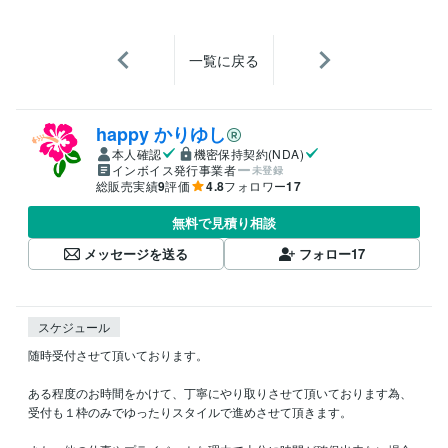
一覧に戻る
happy かりゆし
本人確認
機密保持契約(NDA)
インボイス発行事業者
未登録
総販売実績
9
評価
4.8
フォロワー
17
無料で見積り相談
メッセージを送る
フォロー
17
スケジュール
随時受付させて頂いております。

ある程度のお時間をかけて、丁寧にやり取りさせて頂いております為、
受付も１枠のみでゆったりスタイルで進めさせて頂きます。
