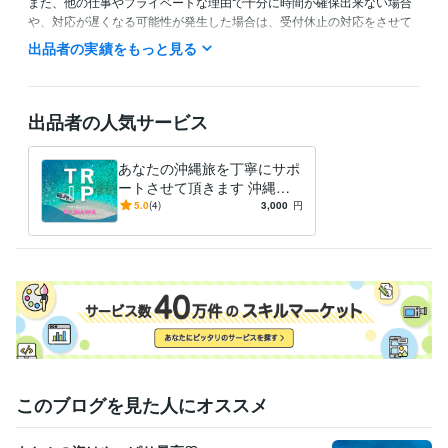
また、他の仕事やプライベートな理由で十分に時間が確保出来ない場合
や、対応が遅くなる可能性が発生した場合は、受付休止の対応をさせて
頂いております。

出品者の実績をもっと見る
では宜しくお願い致します、

出品者の人気サービス
得意分野
住まい・美容・生活相談
沖縄旅のニーズに合わせた楽しみ方やご提
案
あなたの沖縄旅を丁寧にサポ
旅行
航空
スキンケア
女子力アップ
マイラー
癒し
ロハス
ートさせて頂きます 沖縄大
沖縄旅行
美容
沖縄リピーター
好き超リピーターの元CAが
5.0
(4)
3,000
円
優しくコンシェルジュ♡
このブログを見た人にオススメ