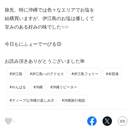
旅先、特に沖縄では色々なエリアでお塩を
結構買いますが、伊江島のお塩は優しくて
甘みのある好みの味でした✨✨
今日もにふぇーでーびる😊
お読み頂きありがとうございました🌺
#伊江島
#伊江島へのアクセス
#伊江島フェリー
#本部港
#やんばる
#沖縄
#沖縄リピーター
#ディープな沖縄の楽しみ方
#沖縄旅行相談
4