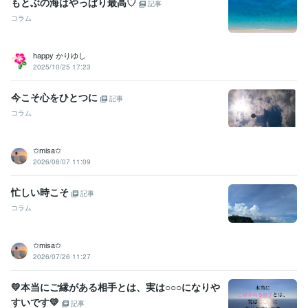
もとぶの海はやっぱり最高♡
記事
コラム
happy かりゆし
2025/10/25 17:23
今こそ心をひとつに
記事
コラム
✩misa✩
2026/08/07 11:09
忙しい時こそ
記事
コラム
✩misa✩
2026/07/26 11:27
💛本当にご縁がある相手とは、実は○○○になりや
すいです💛
記事