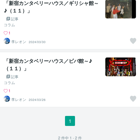
「新宿カンタベリーハウス／ギリシャ館～
♪（１１）」
記事
コラム
1
李レオン
2024/03/30
「新宿カンタベリーハウス／ビバ館～♪
（１１）」
記事
コラム
1
李レオン
2024/03/26
1
2
件中
1 - 2
件