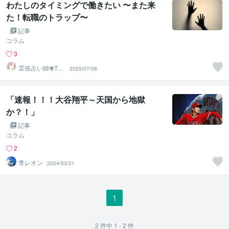
わたしのタイミングで働きたい 〜また来
た！転職のトラップ〜
記事
コラム
3
霊視占い師✾TO
2025/07/08
KO
「速報！！！大谷翔平～天国から地獄
か？！」
記事
コラム
2
李レオン
2024/03/21
1
2
件中
1 - 2
件