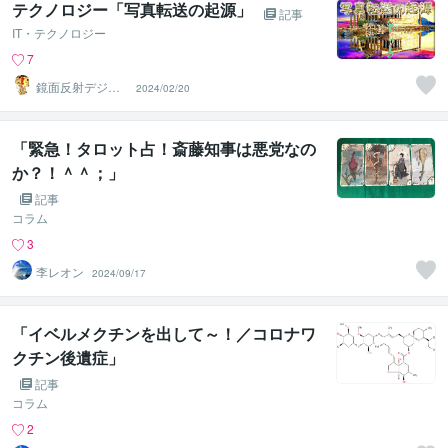
テクノロジー「写真転送の起源」
記事
IT・テクノロジー
7
鏡面反射デジタ
2024/02/20
ルアート製作所
（鈴木穣）
「緊急！タロット占！斎藤知事は悪党なの
か？！＾＾；」
記事
コラム
3
李レオン
2024/09/17
「イベルメクチンを出して～！／コロナワ
クチン後遺症」
記事
コラム
2