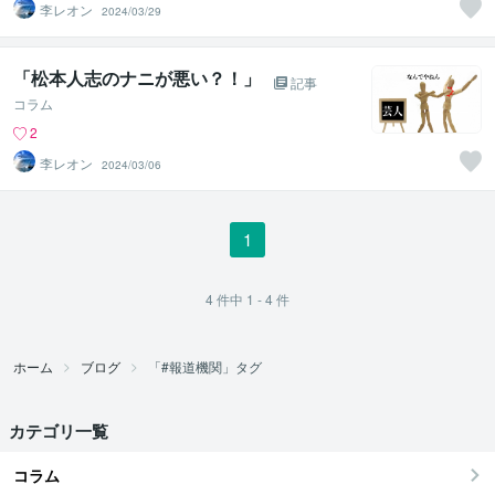
李レオン
2024/03/29
「松本人志のナニが悪い？！」
記事
コラム
2
李レオン
2024/03/06
1
4
件中
1 - 4
件
ホーム
ブログ
「#報道機関」タグ
カテゴリ一覧
コラム