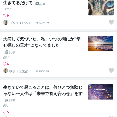
生きてるだけで
記事
コラム
9
プリュイひろ⭐️占
2024/01/25
い鑑定士
大病して気づいた。私、いつの間にか“幸
せ探しの天才”になってました
記事
占い
6
咲良｜恋愛占い
2025/12/08
心導師
生きていて起こることは、何ひとつ無駄じ
ゃない〜人生は「未来で答え合わせ」をす
る旅〜
記事
占い
5