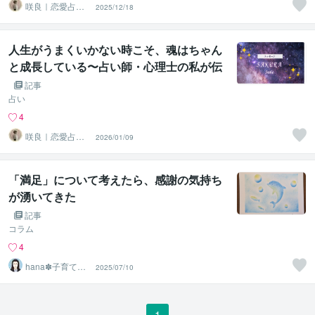
咲良｜恋愛占い
2025/12/18
心導師
人生がうまくいかない時こそ、魂はちゃん
と成長している〜占い師・心理士の私が伝
えたい「止まっているようで進んでいる人
記事
生」
占い
4
咲良｜恋愛占い
2026/01/09
心導師
「満足」について考えたら、感謝の気持ち
が湧いてきた
記事
コラム
4
hana✽子育てと
2025/07/10
教員のサポータ
ー
1