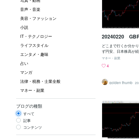
写真・動画
音声・音楽
美容・ファッション
小説
20240220 GB
IT・テクノロジー
ライフスタイル
どこまで行くか分かり
ず円安、日本株高が続
エンタメ・趣味
て、GBPJPYはすで
マネー・副業
値に向けて進んでいま
占い
4
行き着く先は分かりま
マンガ
作られるルールを知っ
では絶対にたどり着く
法律・税務・士業全般
golden thumb
20
るようになります。GB
マネー・副業
ブログの種類
すべて
記事
コンテンツ