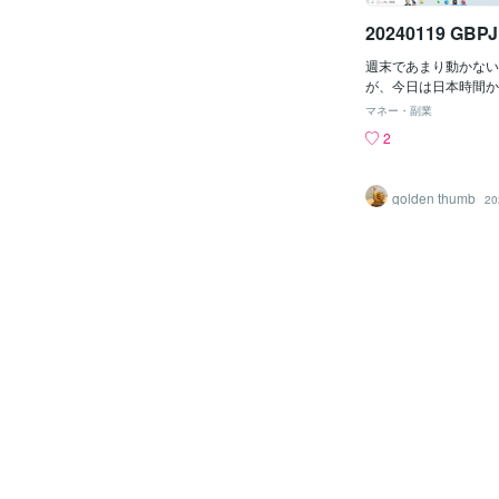
20240119 GBP
週末であまり動かない
が、今日は日本時間か
ました。GPBJPY 
マネー・副業
ジ転換の戻りを想定し
2
しました。結果が下の
BJPY M5
golden thumb
20