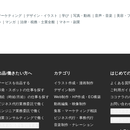
マーケティング
｜
デザイン・イラスト
｜
学び
｜
写真・動画
｜
音声・音楽
｜
美容・
い
｜
マンガ
｜
法律・税務・士業全般
｜
マネー・副業