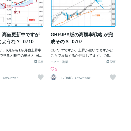
Y、高値更新中ですが
GBPJPY版の高勝率戦略 が完
ような？_0710
成その３_0707
すが、6月から1か月強上昇中
GBPJPYですが、上昇が続いてますがど
で見ると昨年の動きと 同じ
こらで反転するか注目してます。 7/8～
感じられます。昨年は上昇
からのポンド/円ですが、上昇チャネルに
記事
マネー・副業
記事
けてから、 約2週間の調整
沿い底堅い展開ですが、 21日移動平均線
2
。 さて、今年はどこで反転
との乖離も進んでます。日足の動きは乖
ます。 前回の_0707版で
離が縮小に動く気配です。このラインを
G
トレBotG
2024/07/10
2024/07/07
て日足確定前に「日足の動
下回った場合、次は202～200円を視界に
縮小に動く気配」と誤った記
捉えるか？ 上方向は206.5を明確に抜け
まいました。 このままいく
ると節目の208.00円の上値がめど。 GBP
の208.00円の上値があり
JPY版の高勝率戦略 が完成その３_0707
が？ GBPJPY版の高勝率
もご参考に チャートと損益曲線を添
その３_0707 もご参考に
付いたします。
onala.com/services/310
ャートと損益曲線を添付いた
じ条件で2時間足ではさら
upしてます。