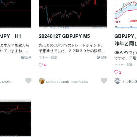
PJPY H1
20240127 GBPJPY M5
GBPJP
昨年と同じ
ますか？相変わら
先ほどのGBPJPYのトレードポイント。
いていますね。さ
予想通りでした。２２時３０分の指標発
GBPJPYで
に抵抗線を抜け目標
表の前から抵抗線を抜けていましたが、
記事
マネー・副業
記事
ですが、日足
す。このレートの
指標発表後にサポレジ転換点の抵抗線ま
よう値動きが
4
マネー・副業
すか？チャートが
で戻ると推測し、発表後サポートの抵抗
して天井をつ
2
ていると、ここま
線に届いたところでエントリー。（少々
が入りました
という地点が分か
スプレッドが広かったのですが、、、）
するか注目して
golden thumb
トレBot
24/02/20
2024/01/26
PJPY H1
先ほど目標値まで届きエグジットしまし
は早とちりし
た。
きは乖離が 
（GBPJPY M1
事を書いてし
5）
と上方向は節目
（GBPJPY M15）
そうな動きです
来週あたり US500（S&amp;P500）が
戦略 が完成
また上昇しそうです。では、よい週末
https://coc
を。
0539 チ
します。 同
に勝率が５％