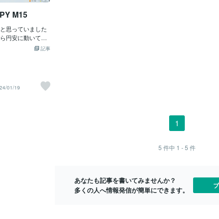
JPY M15
と思っていました
ら円安に動いてい
M5抜けた後、サポレ
記事
て指値をして外出
チャートです。GP
24/01/19
1
5
件中
1 - 5
件
あなたも記事を書いてみませんか？
ブ
多くの人へ情報発信が簡単にできます。