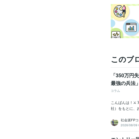
このブ
「350万
最強の兵法」
コラム
こんばんは！⚔️
社）をもとに、お
社会派FP
2026/08/09 