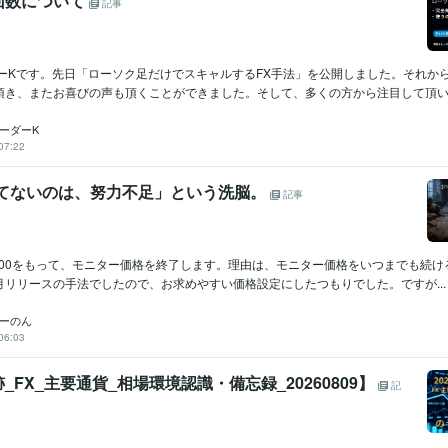
回数について
記事
ダーKです。先日「ローソク足だけでスキャルするFX手法」を公開しました。それか
頂き、またお喜びの声も頂くことができました。そして、多くの方から注目して頂いて.
ーダーK
07:22
勝てないのは、努力不足」という洗脳。
記事
24:00をもって、モニター価格を終了します。理由は、モニター価格をいつまでも続
月リリースの手法でしたので、お求めやすい価格設定にしたつもりでした。ですが...
ダーのん
06:03
_FX_主要通貨_相場環境認識・備忘録_20260809】
記