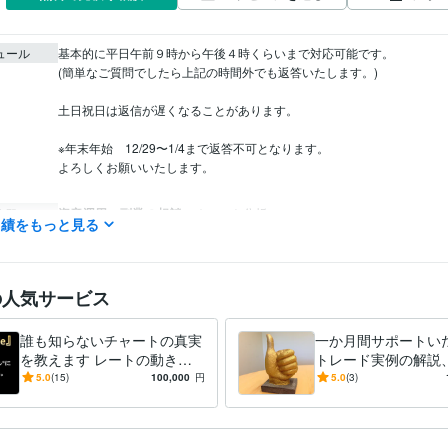
ュール
基本的に平日午前９時から午後４時くらいまで対応可能です。

(簡単なご質問でしたら上記の時間外でも返答いたします。)

土日祝日は返信が遅くなることがあります。　

※年末年始　12/29〜1/4まで返答不可となります。

よろしくお願いいたします。

資産運用・副業の相談
チャート分析
分野
実績をもっと見る
ＦＸ
の人気サービス
誰も知らないチャートの真実
一か月間サポートい
を教えます レートの動きは
トレード実例の解説
ルールによって支配されてい
ド添削、ご質問にお
5.0
(15)
100,000
円
5.0
(3)
ます。
します