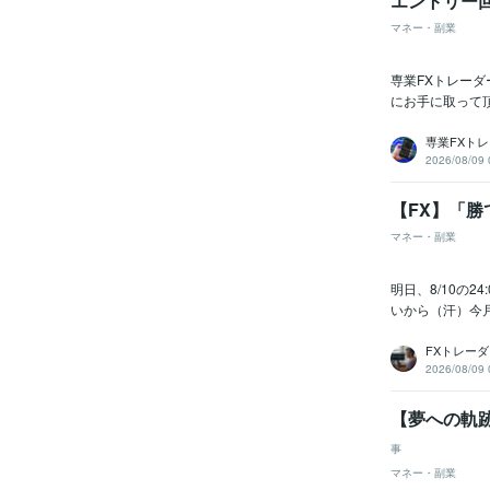
エントリー
マネー・副業
専業FXトレー
にお手に取って
専業FXトレ
2026/08/09 
【FX】「
マネー・副業
明日、8/10の
いから（汗）今
FXトレー
2026/08/09 
【夢への軌跡
事
マネー・副業