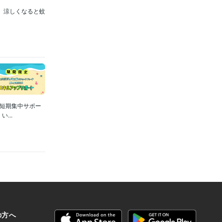
。涼しくなると蚊
の短期集中サポー
...