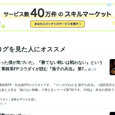
ログを見た人にオススメ
円失った僕が気づいた。『勝てない戦いは戦わない』という
軍師系FPコウダイが読む『孫子の兵法』 第7...
記事
 軍師系FP・社会派FPのコウダイです。『マンガでわかる 孫子の兵法』（福田晃市
金と人生を「負けない戦略」で考えるシリーズ第7回です。今回は、本当の意味で..
コウダイ｜資産を守り心を楽に
08:13