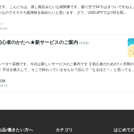
日です。こんにちは。蒸し風呂みたいな南関東です。曇り空で34℃はきついですねぇ
なのでそろそろ庭掃除を始めたいと思います。さて、USD/JPYでは155を割...
い
04:24
初心者のかたへ★新サービスのご案内
告知
レーダー花桃です。今日は新しいサービスのご案内です【 初心者のための1ヶ月間
】手法を購入して、そこで終わっていませんか？読んで『なるほど！』と思っても、い
花桃
23:15