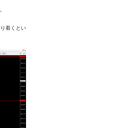
す。
どり着くとい