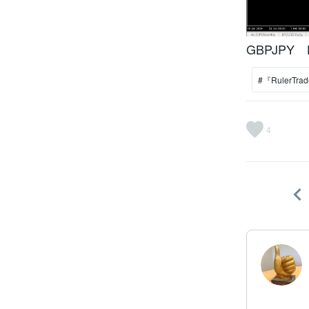
GBPJPY 
#『RulerTra
4