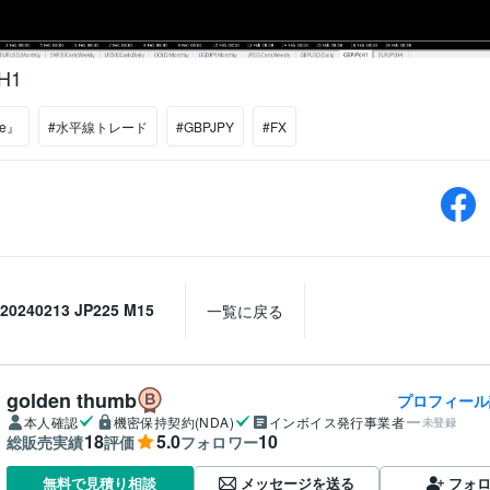
H1
de』
#水平線トレード
#GBPJPY
#FX
20240213 JP225 M15
一覧に戻る
golden thumb
プロフィール
本人確認
機密保持契約(NDA)
インボイス発行事業者
未登録
18
5.0
10
総販売実績
評価
フォロワー
メッセージを送る
フォ
無料で見積り相談