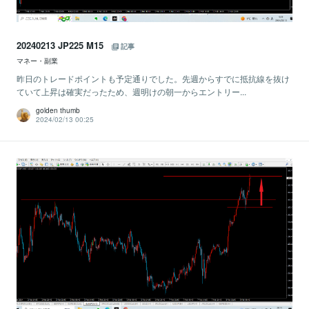
20240213 JP225 M15
記事
マネー・副業
昨日のトレードポイントも予定通りでした。先週からすでに抵抗線を抜け
ていて上昇は確実だったため、週明けの朝一からエントリー...
golden thumb
2024/02/13 00:25