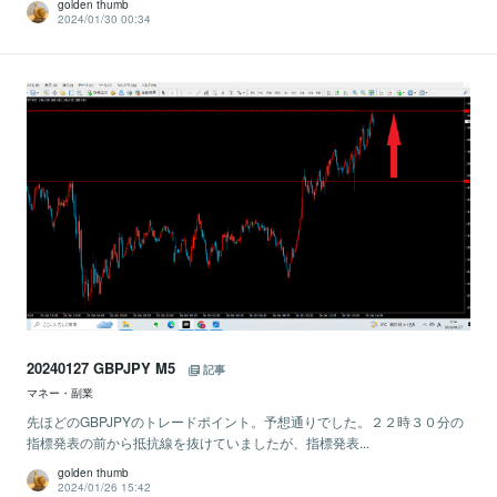
golden thumb
2024/01/30 00:34
20240127 GBPJPY M5
記事
マネー・副業
先ほどのGBPJPYのトレードポイント。予想通りでした。２２時３０分の
指標発表の前から抵抗線を抜けていましたが、指標発表...
golden thumb
2024/01/26 15:42