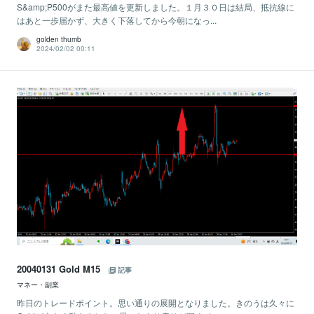
S&amp;P500がまた最高値を更新しました。１月３０日は結局、抵抗線に
はあと一歩届かず、大きく下落してから今朝になっ...
golden thumb
2024/02/02 00:11
20040131 Gold M15
記事
マネー・副業
昨日のトレードポイント。思い通りの展開となりました。きのうは久々に