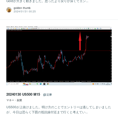
Goldが大きく動きました。思ったより戻りが深くてエン...
golden thumb
2024/01/31 00:25
20240130 US500 M15
記事
マネー・副業
US500が上抜けました。明け方のことでエントリーは逃してしまいました
が、今日は恐らく下図の抵抗線付近まで行くと考えてい...