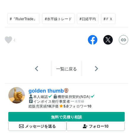
#『RulerTrade』
#水平線トレード
#日経平均
#ＦＸ
4
一覧に戻る
golden thumb
本人確認
機密保持契約(NDA)
インボイス発行事業者
未登録
総販売実績
18
評価
5.0
フォロワー
10
無料で見積り相談
メッセージを送る
フォロー
10