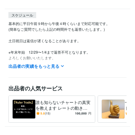
スケジュール
基本的に平日午前９時から午後４時くらいまで対応可能です。

(簡単なご質問でしたら上記の時間外でも返答いたします。)

土日祝日は返信が遅くなることがあります。　

※年末年始　12/29〜1/4まで返答不可となります。

よろしくお願いいたします。

出品者の実績をもっと見る
得意分野
資産運用・副業の相談
チャート分析
ＦＸ
出品者の人気サービス
誰も知らないチャートの真実
一か
を教えます レートの動きは
トレ
ルールによって支配されてい
ド添
5.0
(15)
100,000
円
5.0
ます。
しま