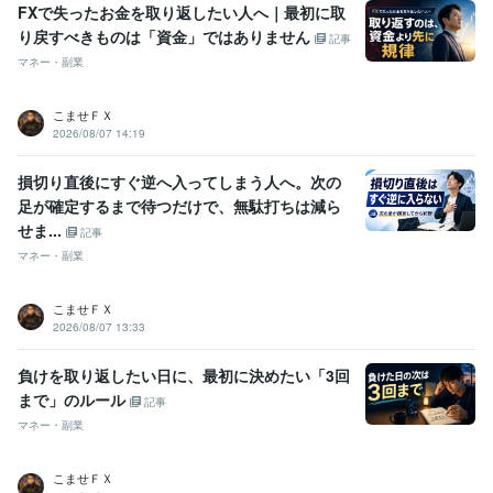
FXで失ったお金を取り返したい人へ｜最初に取
り戻すべきものは「資金」ではありません
記事
マネー・副業
こませＦＸ
2026/08/07 14:19
損切り直後にすぐ逆へ入ってしまう人へ。次の
足が確定するまで待つだけで、無駄打ちは減ら
せま...
記事
マネー・副業
こませＦＸ
2026/08/07 13:33
負けを取り返したい日に、最初に決めたい「3回
まで」のルール
記事
マネー・副業
こませＦＸ