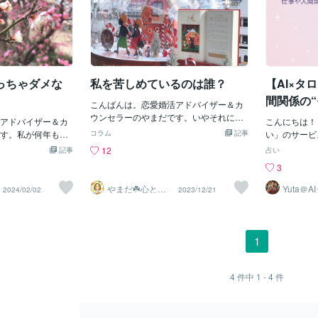
っちゃダメな
私を苦しめているのは誰？
【AI×タ
間関係の
こんばんは。恋愛婚活アドバイザー＆カ
な気づき
ウンセラーのやまだです。いやそれにし
アドバイザー＆カ
こんにちは！
ても寒い(◎_◎;)ほんまに暖房ついてるの
心者にもお
す。私が何年も前
コラム
記事
い」のサービ
か？と思うほど寒いですね。ところでみ
のメルマガに書い
す🔮今回は
12
記事
占い
なさんはこれを聞くとあ～クリスマスだ
ありがとう』の反
と？」「タロ
3
なぁって思う１曲ってありますか？私は
ほんとその通りだ
じている方に
ワムの『ラスト・クリスマス』この曲の
がとう」と感謝の
ト占いの特徴
やまだ☘️心と頭
Yuta＠A
2024/02/02
2023/12/21
PV映像が浮かぶぐらいクリスマスソング
がスッキリ整う
ト占い師
険悪にならなくて
雰囲気をご紹介
サロン
と言えばこの曲です。私の好きなふなっ
客なんだから当た
占いとは？AI
しーもこの曲を思い浮かべるみたい（´∀
るのが当たり前で
釈と、タロッ
｀*）ｳﾌﾌバンド・エイドの『Do They Kn
を言い出す人がい
ージを組み合
1
ow It's Christmas』も好きで、レコードを
んですよねぇ～私
占いです。･
持ってました。個人的にはあの時代の洋
くなる理由の１つ
「冷たすぎな
楽が１番良かったなぁ～と思います。さ
と思ってする私も
る気づき”と“
4
件中
1 - 4
件
てここからが本題。私は想像力が逞し
しないと困るんじ
を大切にして
く、子供の頃から夜眠れない時は妄想を
や、気づいている
対応できます
繰り広げる・・・という習慣がありまし
が怒られるかも？
いかない･転