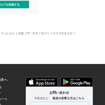
不安･同僚や上司との接し方
と、「同調の時代」から「自立の時代」
ログを投稿する
･「私ってこのままでいい
への移行を意味します。とはいえ、クロ
ことがある占いが初めての
ーズドな職場などでは「ただ貫けばい
してご相談いただけるよ
い」という単純な話ではありませんよ
わかりやすい言葉で鑑定を
ね。そこで必要になるのが、💡【絶妙な
ます。✨実際の鑑定例（抜
バランス感覚】です。✨どこまで関わる
新しい職場で人間関係がう
か✨どこで線を引くか✨どんな態度であ
安です引いたカード：ペン
れば自分を裏切らず、他人との調和も保
ファッション
｜
小説
｜
IT・テクノロジー
｜
ライフスタイル
｜
正位置）このカードは「協力
てるかこの繊細な選択の連続こそ、魂が
での成長」を示します。み
今、真剣に取り組んでいるレッスンなの
して進めていく中で、徐々
です。🔍この人間関係は偶然じゃない？
築かれていく暗示。学ぶ姿
― 魂の設計図に答えがあるなぜ今、こう
、きっとあなたの強みにな
した人間関係に直面しているのか。実は
のような形で、カードの意
そこに魂の課題が浮かび上がっていま
バイスを今回の例よりもよ
す。🔸 他人の意見ではなく、自分の感覚
しています。📩ご依頼はこ
を信じる🔸 承認欲求を手放す🔸 集団の中
コナラ出品ページ【https://c
で自分らしく在る挑戦を乗り越えるこう
m/services/3770955】初回価
したテーマは、あなたの【魂の設計図】
いるので、「まずはお試し
にあらかじめ刻まれていることも多いの
い」という方も大歓迎で
です。西洋占星術・四柱推命・チャネリ
れば、
ングを通して、魂が何を学ぼうとしてい
るのかが見えてきます🌌📜魂の設計図を
知ることで、あなたの「軸」がは