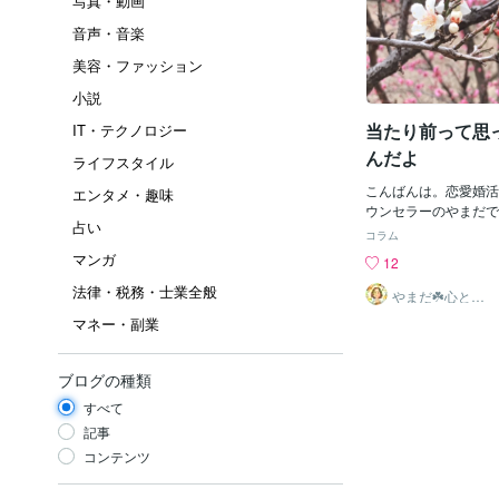
写真・動画
音声・音楽
美容・ファッション
小説
当たり前って思
IT・テクノロジー
んだよ
ライフスタイル
こんばんは。恋愛婚活
エンタメ・趣味
ウンセラーのやまだで
占い
から読んでいるある人
コラム
てあったのですが、『
マンガ
12
対言葉は『当たり前』
法律・税務・士業全般
と思いました。「あり
やまだ☘️心と頭
がスッキリ整う
気持ちで接していれば
マネー・副業
サロン
済むのに、「こっちは
り前！」とか「そうす
しょ！」みたいなこと
ブログの種類
るのでギクシャクする
すべて
が雇われ仕事で辞めた
がまさにこれ。良かれ
記事
悪いんだけど、誰かが
コンテンツ
ゃないかな？ってこと
のに言わないとあの人