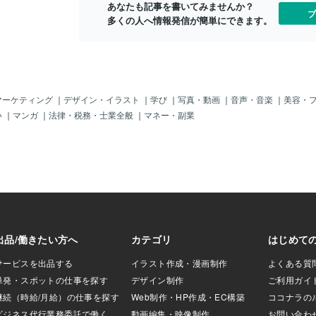
て(;´∀｀)たいていはあり得ないような楽
あなたも記事を書いてみませんか？
ったりしてしまう
始めたいけど
ブ
しいことを想像して１人でニヤニヤみた
多くの人へ情報発信が簡単にできます。
がするのが当たり
に悩んでいる
いな感じなのですが。例えば何かの映画
ね(;´Д｀)感謝さ
の？」と思う
を観た後はその主演女優になり切ってア
た職場の関連施設
方でも、安心
カデミー賞の授賞式ではどんなスピーチ
いて、スタッフも
う、丁寧かつ
をするか、というような妄想です( *´艸
なっている状況。
お届けしてい
｀)だけどたまにすご～く嫌なことがあっ
接触者が多少出入
粋）ご相談：
て眠れなくなると妄想もダークなものに
が出るかわからな
まくいくか不
マーケティング
｜
デザイン・イラスト
｜
学び
｜
写真・動画
｜
音声・音楽
｜
美容・
なります💧職場で理不尽な思いをした時
所よりは安全と思
タクルの3（
い
｜
マンガ
｜
法律・税務・士業全般
｜
マネー・副業
など、私はその場で言い返せない性格の
置いたらそれに気
関係・チーム
ため後からジワジワと怒り＆悔しい思い
（ちゃんと伝言ボ
なさんと協力
が募って来てなかなか消化ができない。
）いつもの場所に
に信頼関係が
なので対決するか言い返すシーンを妄想
明したら今度は
勢と誠実さが
してしまう(^_^;)でもそれでラクになるか
性があったのなら
ります。→こ
と言えばそんなことはなく、むしろ余計
」とさらに不満を
味＋行動アド
にそのことが頭から離れなくなって苦し
やいやいや。グル
り詳しく鑑定
みが続いてしまう。それはなぜか？事実
報入ってるやん？それ
ちらから▶️ コ
と妄想がごっちゃになり、妄想の中での
ているのならそう
oconala.co
やり取りまで事実のように認識という状
あるし💧多分私が
格も設定して
態に脳が陥るからです。悔しいことがあ
プLINEに連絡を入
で占ってほし
っ
ません。だけどそ
す！よろしけ
いいだろうと考え