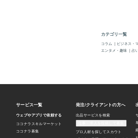
ってことを伝えたりや
と、どこで働いても私
前みたいになるんですよ
れるどころか。最近ま
で次々と感染者が出て
何名かは濃厚接触者に
カテゴリ一覧
私がいる事務所も濃厚
りするのでいつ感染者
コラム
｜
ビジネス・
いと思い、いつもの場
エンタメ・趣味
｜
占
われる場所にある物を
づかなかった人がいて
ードに書いていたのに
置かなかった理由を説
「事務所で感染の可能
先に言って欲しかった
ぶつけられました。い
ープLINEで常に情
に医療福祉関係で働い
いうリスクはいつでも
日頃からマメにグルー
れているからかもしれ
れも情報共有した方が
て親切心？でしている