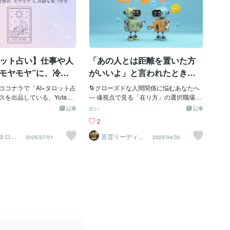
ロット占い】仕事や人
「あの人とは距離を置いた方
“モヤモヤ”に、冷静
がいいよ」と言われたとき、
を届けます｜占い初
魂は何を学んでいるのか？
ココナラで「AI×タロット占
🌀クローズドな人間関係に悩むあなたへ
すすめ🌟
スを出品している、Yutaで
― 魂視点で見る「在り方」の選択職場や
、「AIで占うってどういうこ
学校など、閉じられた人間関係の中で、
記事
占い
記事
ットって難しそう…」と感
こんなことを言われたことはありません
2
もわかりやすく、AI×タロッ
か？💬「〇〇さんとはあまり付き合わな
や、お届けしている鑑定の
いほうがいいよ」💬「あの人、ちょっと
Iタロッ
音霊リーディン
2025/07/01
2025/04/30
グ＆霊視鑑定師
します。🔮 AI×タロット
変だから気をつけたほうがいい」でも、
✡冴木 美優
（ChatGPT）の論理的な解
あなたはこう感じているかもしれませ
トカードの象徴的なメッセ
ん。🌿「私はそこまで悪く思わない」🌿
わせた、新しいスタイルの
「人の意見より、自分の感覚を大切にし
「ふわっとしすぎない」けど
たい」実はその感覚こそ、あなたの魂が
い」そんな**“現実に活かせ
今まさに成長している証なのです✨🌟
心に寄り添うメッセージ”**
「共感圧力」と「自分軸」の間で揺れる
います。🌱こんなお悩みに
とき、魂は進化している他人の陰口や評
･職場での人間関係がうまく
価に流されず、自分の感じ方を大切にす
職するか迷っている･副業を
る――それはスピリチュアル的に見る