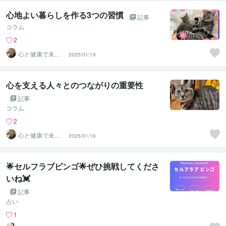
心地よい暮らしを作る3つの習慣
記事
コラム
2
心と健康で未来
2025/01/19
を輝かせるキャ
リアデザイン
心を支える人々とのつながりの重要性
記事
コラム
2
心と健康で未来
2025/01/16
を輝かせるキャ
リアデザイン
🌟セルフラブビンゴ🌟ぜひ挑戦してくださ
いね💓
記事
占い
1