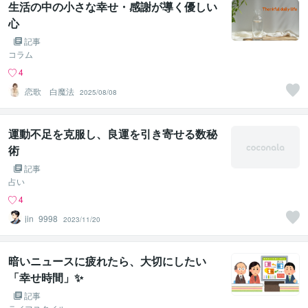
生活の中の小さな幸せ・感謝が導く優しい
心
記事
コラム
4
恋歌 白魔法
2025/08/08
運動不足を克服し、良運を引き寄せる数秘
術
記事
占い
4
jin_9998
2023/11/20
暗いニュースに疲れたら、大切にしたい
「幸せ時間」✨
記事