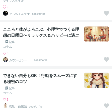
ライフスタイル
3
ぐっちょんです
2025/12/09
こころと体がよろこぶ、心理学でつくる理
想の日曜日〜リラックス＆ハッピーに過ご
す休日のコツ〜
記事
コラム
3
カウンセラー ゆ
2025/06/22
うすけ
できない自分もOK！行動をスムーズにす
る秘密のコツ
記事
コラム
3
恋歌 白魔法
2025/01/19