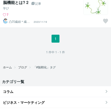
脳機能とは? 2
記事
学び
7
凸凹繊細＊繊細
2023/11/19
親子発達親子の
お話相手
1
1
件中
1 - 1
件
ホーム
ブログ
「#髄鞘化」タグ
カテゴリ一覧
コラム
ビジネス・マーケティング