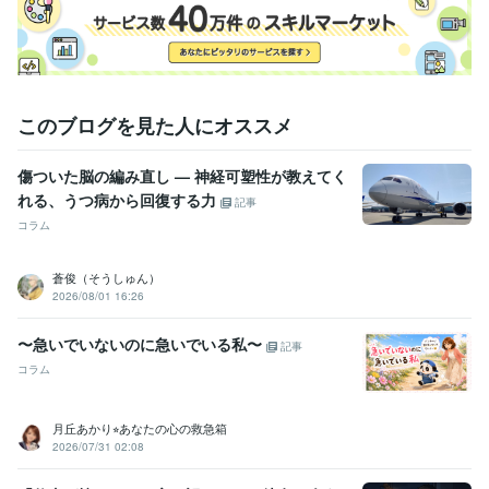
話し相手 繊細親子
このブログを見た人にオススメ
傷ついた脳の編み直し — 神経可塑性が教えてく
れる、うつ病から回復する力
記事
コラム
蒼俊（そうしゅん）
2026/08/01 16:26
〜急いでいないのに急いでいる私〜
記事
コラム
月丘あかり⭐︎あなたの心の救急箱
2026/07/31 02:08