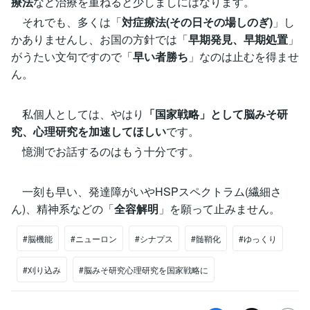
療法
など治療を重ねると少しましにはなります。
それでも、多くは「
対症療法(その日その場しのぎ)
」し
かありませんし、お国の方針では「
早期発見、早期処置
」
がうたい文句ですので「
早い者勝ち
」なのは止むを得ませ
ん。
私個人としては、やはり
「国家戦略」として脳みそ研
究、心理研究を加速してほしい
です。
憶測でお話するのはもう十分です。
一刻も早い、発達障がいやHSPスペクトラム(繊細さ
ん)、精神系などの「
全容解明
」を願って止みません。
#脳機能
#ニューロン
#シナプス
#髄鞘化
#ゆっくり
#刈り込み
#脳みそ研究心理研究を国家戦略に