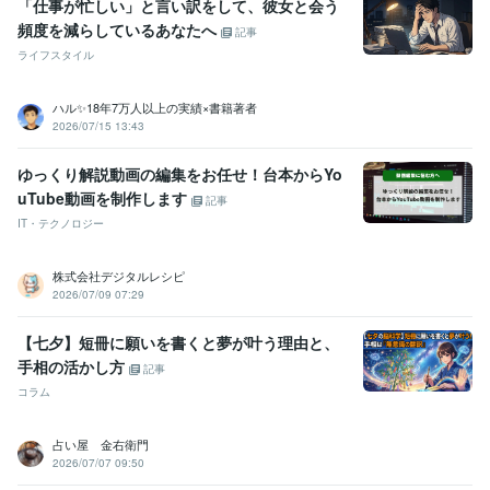
「仕事が忙しい」と言い訳をして、彼女と会う
頻度を減らしているあなたへ
記事
ライフスタイル
ハル✨18年7万人以上の実績×書籍著者
2026/07/15 13:43
ゆっくり解説動画の編集をお任せ！台本からYo
uTube動画を制作します
記事
IT・テクノロジー
株式会社デジタルレシピ
2026/07/09 07:29
【七夕】短冊に願いを書くと夢が叶う理由と、
手相の活かし方
記事
コラム
占い屋 金右衛門
2026/07/07 09:50