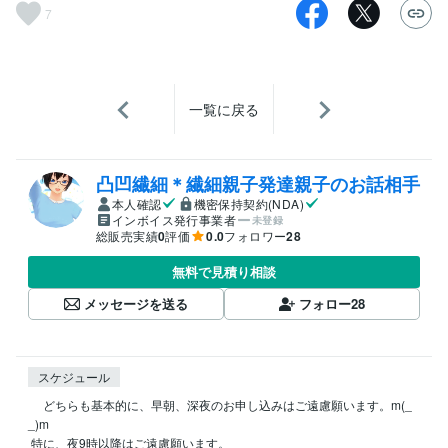
7
一覧に戻る
凸凹繊細＊繊細親子発達親子のお話相手
本人確認
機密保持契約(NDA)
インボイス発行事業者
未登録
総販売実績
0
評価
0.0
フォロワー
28
無料で見積り相談
メッセージを送る
フォロー
28
スケジュール
 　どちらも基本的に、早朝、深夜のお申し込みはご遠慮願います。m(_ 
_)m

 特に、夜9時以降はご遠慮願います。
