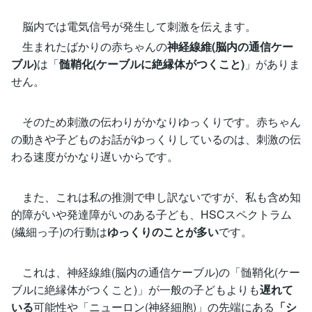
脳内では電気信号が発生して刺激を伝えます。
生まれたばかりの赤ちゃんの
神経線維(脳内の通信ケー
ブル)
は「
髄鞘化(ケーブルに絶縁体がつくこと)
」がありま
せん。
そのため刺激の伝わりがかなりゆっくりです。赤ちゃん
の動きや子どものお話がゆっくりしているのは、刺激の伝
わる速度がかなり遅いからです。
また、これは私の推測で申し訳ないですが、私も含め知
的障がいや発達障がいのある子ども、HSCスペクトラム
(繊細っ子)の行動は
ゆっくりのことが多い
です。
これは、神経線維(脳内の通信ケーブル)の「髄鞘化(ケー
ブルに絶縁体がつくこと)」が一般の子どもよりも
遅れて
いる
可能性や「ニューロン(神経細胞)」の先端にある
「シ