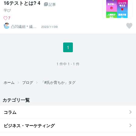
16テストとは? 4
記事
学び
7
凸凹繊細＊繊細
2023/11/09
親子発達親子の
お話相手
1
1
件中
1 - 1
件
ホーム
ブログ
「#氏か育ちか」タグ
カテゴリ一覧
コラム
ビジネス・マーケティング