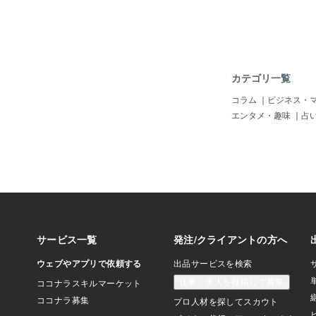
身長１７２センチ・・
ロ・・・収入・・・５
エリア・・・東京・・
型・・・容姿・・三上
る・・・・・・・・・
「ウソ」はダメよ～！
カテゴリ一覧
～、男性登録者は「登
必要じゃ。しかも「一
コラム
｜
ビジネス・
～っと記載されたマン
エンタメ・趣味
｜
占
を～♪それにやはり「
しないとイカンぜよ。
だか最近は「インバウ
渡航客が日本の「風俗
を女性に移すとかの事
い。日本人もどこで「
わからんので「要注意
（＾＾；う～そんで、
は、「相手がわからな
の”近親相姦的？”」
域とかエリアの注意を
ね。(^^；；；でも
「危険性」をよく考え
よ。はい。＾＾まあ、
風俗店の紹