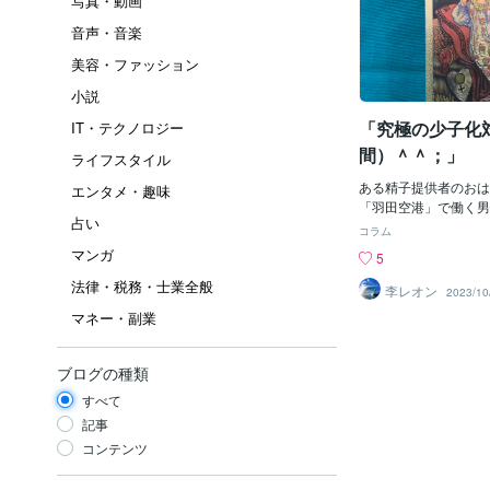
写真・動画
音声・音楽
美容・ファッション
小説
「究極の少子化
IT・テクノロジー
間）＾＾；」
ライフスタイル
ある精子提供者のおはな
エンタメ・趣味
「羽田空港」で働く男
占い
によると「民間の精子
コラム
している。（＾＾；へ
マンガ
5
～。そこでは「ある事
法律・税務・士業全般
い女性」が「有償、無
李レオン
2023/10
「精子」を提供しても
マネー・副業
ゃ。ま、有償と言って
回」で、無償はもちろ
それと受精方法じゃけ
ブログの種類
つは、「容器」とか「
すべて
のモノを介しての受精
「聖行為」という「直
記事
ど、まあ、方法は選べ
コンテンツ
には「精子を選ぶ権利
性・・・３５才・・・