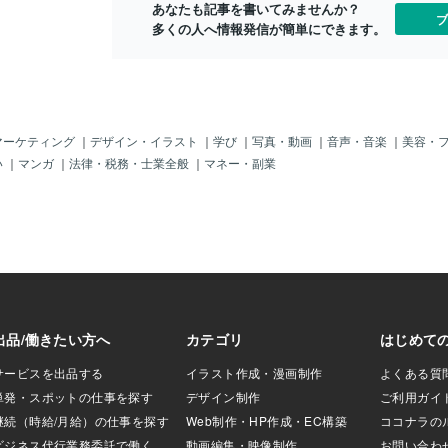
あなたも記事を書いてみませんか？
・体重７０キ
す。◆ SFCはあなたの「感想」を聞いて
ブ
多くの人へ情報発信が簡単にできます。
００万／年・・・
いないSFCが知りたいのは、あなたの
・血液型・・・A
「感想（I think）」ではありません。あ
博史に似てい
なたの「分析（I analyze）」と「提案（I
・・とかね。でも
propose）」です。感想ではなく分析
（＾＾；ただし
を。お気持ち表明ではなく、物事の批評
録費用３万円」が
をする必要があります。どこまでが感想
度登録されるとず
で、どこからが分析か。自分が読書感想
マーケティング
｜
デザイン・イラスト
｜
学び
｜
写真・動画
｜
音声・音楽
｜
美容・
マ」じゃ。ご注意
文ではなく小論文を書いているかどうか
い
｜
マンガ
｜
法律・税務・士業全般
｜
マネー・副業
性病」とかも注意
は、添削してはじめて気づくこともあり
ひぃ～。(^^；なん
ます。まずは、自分で判断するのではな
ンド」での海外の
く、周りの先生や大人でもよいので、第
」遊びで「性病」
三者の意見をいれていきましょう。 ミス
故？事件？が多
２：一文が（無駄に）長い答案「SFCの
性病」にかかるか
小論文は、複雑な概念を扱うから、文章
」じゃね。ホホホ
も複雑で知的に見えなければならない」
やはり「注意点」
そう勘違いしている受験生が、驚くほど
いので、もしか
多くいます。【典型的な不合格答案】
にならないように地
「現代社会において重要とされる多様性
したほうがイイ
は、個々の価値観を尊重することであ
、やはり「成果」と
り、それは情報化の進展によって加速さ
たほうがイイぜ
れたが、一方で分断を生む危険性
なんだか「まるで