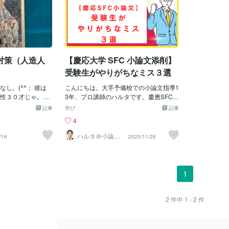
対策（人造人
【慶応大学 SFC 小論文添削】
受験生がやりがちなミス３選
し。(^^； 彼は
こんにちは。大手予備校での小論文指導1
性３０才じゃ。彼
3年、プロ講師のハルタです。慶應SFCの
提供会社」に登録
小論文の対策、進んでますか？「とりあ
記事
学び
記事
ぇ～。あ、そう
えず関連書籍を読み漁っている」「過去
4
情で、子供が欲し
問を解いてみたけど、あってるのかどう
償」で男性から
かわからない・・・」そんな感想をもつ
ハルタ＠小論文
/16
2025/11/26
指導【予備校講
らっているのじ
受験生、多いと思います。今回は、私が
師】
も「３０００円／
SFCの答案を添削する中で、特に目につ
ん「タダ」じゃ。
く「受験生によくあるミス」を、3つ解説
ど、二つある。一
します。もし一つでも当てはまっていた
1
シリンジ？」とか
ら、今すぐ軌道修正しましょう！ ミス
法じゃ。二つは、
１：読書感想文みたいな答案を書くSFC
接の行為」じゃけ
の小論文は、非常に長い課題文や、複数
2
件中
1 - 2
件
るよ。そして女性
の資料を読ませるのが特徴です。その結
」がある！「男
果、多くの受験生が答案の大部分を、
〇〇大学卒・・・
「課題文への感想」で埋めてしまいま