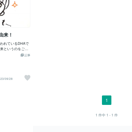
由来！
われているDHAで
来というのをご存
動画の依頼をいた
記事
した……。DHAと
ですよね？実はそ
海に浮かぶ『藻』
れていて、それをプ
23/09/28
魚が食べ……、生
青魚に蓄積したDH
ていたんですね。
は重金属が含まれて
1
やすく、あまり安
す。驚きでした。
ラ』『認知症予
1
件中
1 - 1
件
サプリメント』そ
です！！昨今のDH
不調に大きく影響