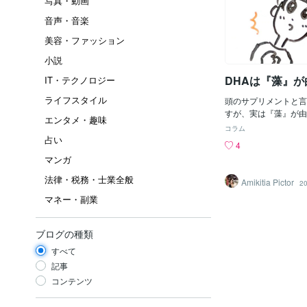
写真・動画
音声・音楽
美容・ファッション
小説
DHAは『藻』が
IT・テクノロジー
ライフスタイル
頭のサプリメントと言
すが、実は『藻』が由
エンタメ・趣味
じでしたか？私はこの
コラム
だくまで知りませんで
占い
4
くれば「青魚」！！！
マンガ
うではなく、なんと、
にDHAやEPAが含ま
法律・税務・士業全般
Amikitia Pictor
20
ランクトンが食べ、小
マネー・副業
物濃縮され、最終的に
Aをサプリメントにし
しかも魚由来のDHA
ブログの種類
いたり、とても酸化し
全とは言えないようで
すべて
しかも、『血液サラサ
記事
防』『受験生のための
コンテンツ
れだけではなかったの
Aの不足は女性特有の