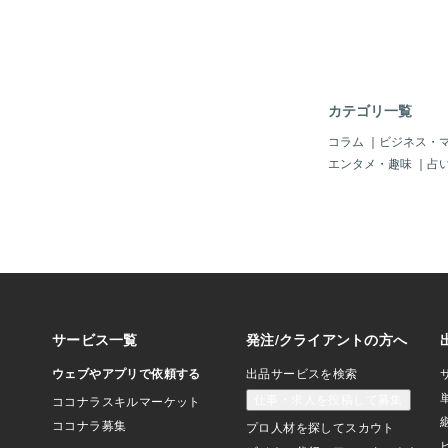
しているんです。 P
持ちの方に効果絶大と
は精神的にも痛みも、
んね……。私も女性用
過去に飲んだことがあ
楽になりました。薬に
カテゴリ一覧
これも私がサプリメン
の理由です。たかくら
コラム
｜
ビジネス・
リメントは、藻から採
エンタメ・趣味
｜
占
している為、酸化や重
ません。更に魚の乱獲
も優しいのです。なん
けじゃありませんか？
ね？ いやいや、本当
す。私も摂取したほう
考え始めている次第で
直、魅力が多すぎて表
商品でした。動画では
ていないことがたくさ
知らないようなことを
がら沢山学ぶことがで
イトボードアニ