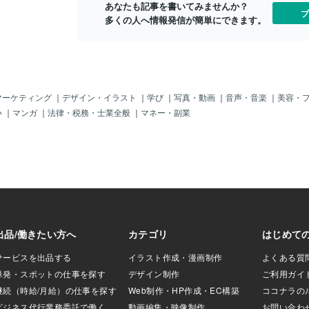
MSや重い生理痛をお
あなたも記事を書いてみませんか？
ブ
のこと。生理前後
多くの人へ情報発信が簡単にできます。
本当に辛いですも
のサプリメントを
りますが、本当に
頼らない嬉しさ、
トを摂るもう一つ
新産業のDHAサプ
マーケティング
｜
デザイン・イラスト
｜
学び
｜
写真・動画
｜
音声・音楽
｜
美容・
取したDHAを使用
い
｜
マンガ
｜
法律・税務・士業全般
｜
マネー・副業
金属の心配もあり
も防ぐので地球に
だか良いとこだら
褒めすぎですか
に素晴らしいので
がいいかも……と
す！！しかし、正
現するのが難しい
まだまだ伝えきれ
んあります。全く
教えていただきな
きる、それがホワ