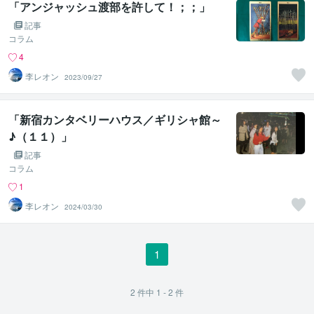
「アンジャッシュ渡部を許して！；；」
記事
コラム
4
李レオン
2023/09/27
「新宿カンタベリーハウス／ギリシャ館～
♪（１１）」
記事
コラム
1
李レオン
2024/03/30
1
2
件中
1 - 2
件