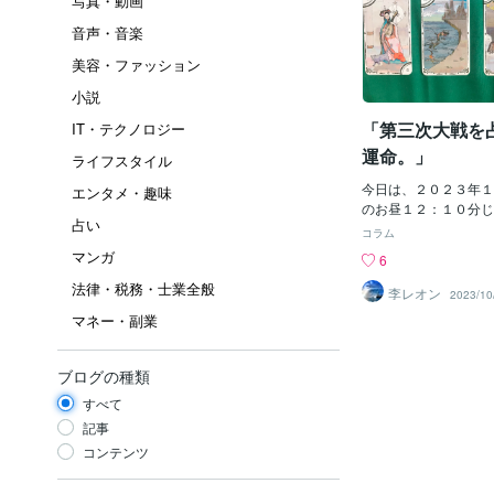
写真・動画
音声・音楽
美容・ファッション
小説
「第三次大戦を
IT・テクノロジー
運命。」
ライフスタイル
今日は、２０２３年１
エンタメ・趣味
のお昼１２：１０分じ
占い
ぅ～。なにやらイスラ
コラム
なり、タロットで占っ
マンガ
6
＾；一応、占いなので
法律・税務・士業全般
は、ナイ！＾＾しかし
李レオン
2023/10
ってちょいと興味ある
マネー・副業
ト結果 ）））（１）
とパレスチナの間に立
両者にあらゆる「おも
ブログの種類
「平和」を提案する。
すべて
になる。（２）やがて
向けての努力が報われ
記事
を迎える。もう、戦争
コンテンツ
か？（なぜか、龍の横
える）（３）しかし、