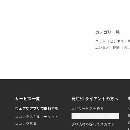
い、「独裁者」が単独
掛ける。とうとう「第
なのか？ミサイルやド
撃を仕掛ける可能性が
の独裁者は孤独であり
く可能性もある。（４
カテゴリ一覧
突然に「百戦錬磨の女
「独裁者」を手懐（て
コラム
｜
ビジネス・
女性により「第三次大
エンタメ・趣味
｜
占
だろう。という結果じ
ろか？！ボクも、今現
件」なので、この紛争
本当に「ウクライナ戦
で、「第三次大戦」に
という「不安」はアル
ね～、このタロット結
に、女性が「カギ」に
ね。＾＾ここ最近は女
領とかいっぱい出てき
なら、英「サッチャー
ケル首相」とかの「パ
いたけど、今ならそう
相」とか、伊「メロー
忘れてな