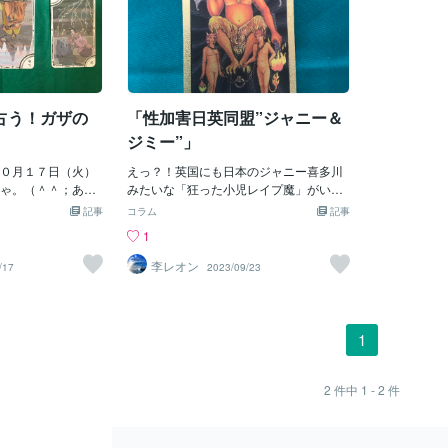
占う！ガザの
「性加害日英同盟”ジャニー＆
ジミー”」
０月１７日（火）
えっ？！英国にも日本のジャニー喜多川
ゃ。（＾＾；あつ
みたいな「狂った小児レイプ魔」がいた
エルの動きが気に
のかぁ～！！！なるほどねぇ～、それで
記事
コラム
記事
てみたぜよ。＾
イギリスが、あれほどの反応？を見せて
1
「当たる保証」
いたんじゃなって、今になって思うよ。
、ボクもこの結果
（＾＾；でも、二人とも「外国人」じゃ
李レオン
/17
2023/09/23
。（（（ タロッ
ね。一応、ジャニー喜多川は「日本
最初にイスラエル
人？」ということになってはいるが、た
つ仲介者が現れ、
しかヤツは、「アメリカ人」で、イギリ
てなし」をして、
スの”ジャニー喜多川？”は、他界してい
1
しかし、黒猫が気
るけど、超有名人でタレントの「ジミー
、その「平和」へ
サビル」じゃ！（＾＾；ジミーって「BB
、世界は静かな時
Cの司会者で、タレントでもあり、プロ
2
件中
1 - 2
件
は回避されたの
レスラー」とかも色々とやっていたん
の土地がガザに見
だ。ジミーは「慈善事業」もたくさんや
怒りを抑えられな
って、「病院建設」にも大きく貢献して