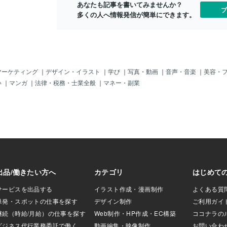
あなたも記事を書いてみませんか？
で、「戦争」を仕
いたので「英国王室」そう「エリザベス
ブ
多くの人へ情報発信が簡単にできます。
三次大戦」の開始
女王」やら「英国議会」そう「サッチャ
ローンなどでの攻
ー首相」などから「勲章」を受け、さら
ある。しかし、こ
に「伯爵」の称号まで獲得することとな
、味方が離れてい
った。（＾＾；だから、イギリスでは
）しかし、ある日
「知らないヒトはいない超有名人であり
性」が現れ、この
上流国民」だった。よけいなことだが、
なず）ける。その
あの「ダイアナ元妃」と一緒に病院行っ
マーケティング
｜
デザイン・イラスト
｜
学び
｜
写真・動画
｜
音声・音楽
｜
美容・
戦」は回避される
ていたけど、なんかあったのかもしれな
い
｜
マンガ
｜
法律・税務・士業全般
｜
マネー・副業
ゃけど、ど～じゃ
と疑うボクじゃ。ま、なにもなかったと
在進行中の「大事
思うけどね。とにかくこのジミーという
の結果次第では、
男は、「子供」だけでなく「老人」でも
争」も巻き込ん
「病人」でも、「男女関係なくレイプ」
なるかもしれない
した悪魔じゃ。ヤツが「病院」に寄付し
よ。（＾＾；ただ
たり奉仕したのも、もちろん「レイプす
果にもあるよう
る相手を探す」ためじゃ！しかも「子
なる気もするよ
供、老人かまわず、ベッドに寝ている病
性首相や女性大統
人でもレイプ」するという「鬼畜の所
たし。ちょっと前
業」（ＢＹ東山）の悪党！ヤツは「死体
首相」や独「メル
から眼球を取り出し指輪？にしていた」
ワフルな女性」が
とか「死体までレイプした」とも言われ
ね～仏「ボルヌ首
ている。恐ろしい。（ーー；あるときＢ
ニ首相」、それに
ＢＣ放送局の番組で９才の子供に「君
は、こ