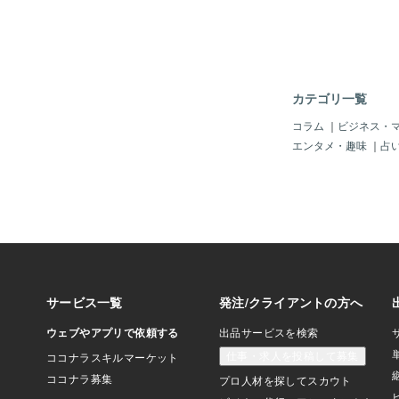
も「宇宙人」とか「未
して「すんごく当然」
じゃろか？ねえ～(^
府」や「アメリカ政府
メキシコ、オーストラ
国々が別に「極秘扱い
カテゴリ一覧
イイじゃん。アホかっ
の「元CIAの諜報員
コラム
｜
ビジネス・
シアに一応、亡命した
エンタメ・趣味
｜
占
ん「異星人？」とか「
とかの「Xファイル？
か、知っていると確信
♪当たり前ぇ～♪＾＾
トリックス」って、人
ル」がね～、この世と
想世界？）で「肉体」
をまとっていて「仮想
味がある世界」を感じ
思ってますぅ～。だか
「愛する！」、「憎む
んな「感覚、感情」を
「体験施設＝偽地球」
ん。なぜ「体験」が必