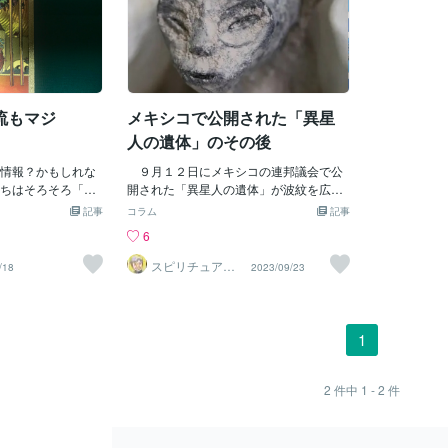
流もマジ
メキシコで公開された「異星
人の遺体」のその後
情報？かもしれな
９月１２日にメキシコの連邦議会で公
ちはそろそろ「宇
開された「異星人の遺体」が波紋を広げ
～じゃ！？え？ホ
ている。 というのも、公聴会の開催を
記事
コラム
記事
」さんという女医
主導したジャーナリストのハイメ・マウ
6
「レイキ指導者」
サン氏が、“異星人の遺体“が作り物では
実業家」もやって
ないことを証明するためX線検査とCTス
スピリチュアル
/18
2023/09/23
カウンセラー
しかも政界や実業
キャンを行い、その結果を公開したの
神山 純
、世界にも「カオ
だ。 世界が注目する検査は18日、マウ
その彼女が「ある
サン氏から依頼を受けたメキシコの専門
ろ宇宙人との交流
家陣によって行われた。検査チームを率
1
ているということ
いたのは、メキシコ海軍の保健科学研究
ほどぉ～。ま、ボ
所長も務めるホセ・ザルセ・ベニテス博
んな宇宙人なんか
士だ。 身長60cmと小型だが、人間と
2
件中
1 - 2
件
」って思ってま
よく似た目・鼻・口と四肢、しかし手足
映画「E.T」とか
の指は３本、そして前後に伸びた頭部な
かを別に観なくて
ど、人間とは大きく異なる特徴も具える