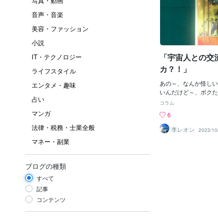
写真・動画
音声・音楽
美容・ファッション
小説
「宇宙人との交
IT・テクノロジー
カ？！」
ライフスタイル
あの～、なんか怪しい
エンタメ・趣味
いんだけど～、ボクた
占い
宙人」と交流できるそ
コラム
ントに？？「辻ようこ
マンガ
6
さんじゃけど、彼女は
法律・税務・士業全般
でもあり「女医」や「
李レオン
2023/10
いるマルチ女性じゃ。
マネー・副業
界など日本だけでなく
が広い」のじゃ。＾＾
政治家さんが、そろそ
ブログの種類
がはじまる！」と言っ
すべて
じゃね。ほぉ～。なる
クに言わせると、「そ
記事
いて当たり前じゃろ～
コンテンツ
す。４０ほど前に観た
「未知との遭遇」なん