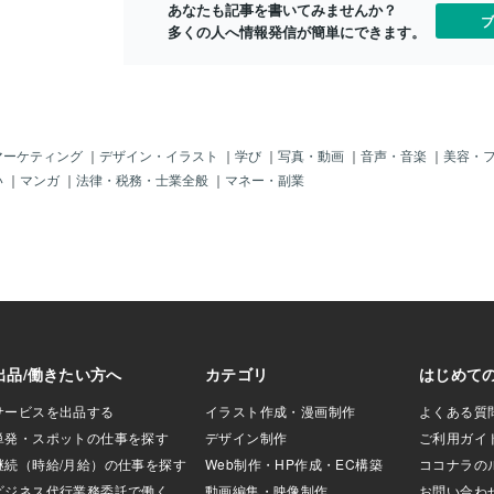
あなたも記事を書いてみませんか？
来人」なんか存在
異星人の遺体。作り物にも見えるが、そ
ブ
多くの人へ情報発信が簡単にできます。
と思うけど、ど～
れぞれ「クララ」「マウリシオ」と名付
^；だから「日本政
けられた２体を徹底的に分析した結果、
」、中国ロシア、
専門家陣がたどり着いたのは驚愕すべき
リア、カナダ等の
結論だった。 どちらの遺体にも人為的
」なんてしなくて
な改変や複数の生物の遺体を組み合わせ
！？(^^；まあ、あ
たような痕跡はないことが確認されたの
・スノーデン」もロ
だ。 これらの検査結果から、ベニテス
マーケティング
｜
デザイン・イラスト
｜
学び
｜
写真・動画
｜
音声・音楽
｜
美容・
けど、彼ももちろ
博士は「遺体が地球外生命体である決定
い
｜
マンガ
｜
法律・税務・士業全般
｜
マネー・副業
人類の未来人？」
的な証拠はないものの、既存の種とはま
」を持っている
ったく類似性がない」、つまり人類にと
しておりますよ～
って未知の生命体の遺体であると結論づ
やはりあの映画「マ
け、これを受けてマウサン氏も「これは
間の「魂＝ソウ
単一の骨格、かつ完全に有機的な存在で
思われる世界（仮
す」と宣言したという。 また今回の騒
という「カタチ」
動に信憑性を与えているのが、「異星人
なんだけど、現実
の遺体」が出土したペルーの政府がマウ
るための空間だと
サン氏を海外に持ち出した犯人として指
ら「痛い！」とか
名手配した事実である。 もし、「異星
！」とかね～、色
人の遺体」が作り物ならば、ペルー政府
体験するための
は彼を指名手配する必要はないはずだ。
じゃないのかしら
様々な憶測を呼んでいる異星人騒動か
要なのか
らは当分目が