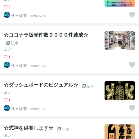
2
代々城 藍
2025/07/30
☆ココナラ版売件数９０００件達成☆
記事
占い
1
代々城 藍
2025/12/05
☆ダッシュボードのビジュアル☆
記事
占い
1
代々城 藍
2025/10/25
☆式神を供養します☆
記事
占い