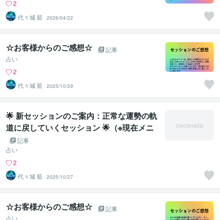
2
代々城 藍
2026/04/22
☆お客様からのご感想☆
記事
占い
2
代々城 藍
2025/10/29
🌟 新セッションのご案内：正常な運勢の軌
道に戻していくセッション 🌟（※現在メニ
ュー非掲載ですが、特別にご提供を開始し
記事
ております）
占い
2
代々城 藍
2025/10/27
☆お客様からのご感想☆
記事
占い