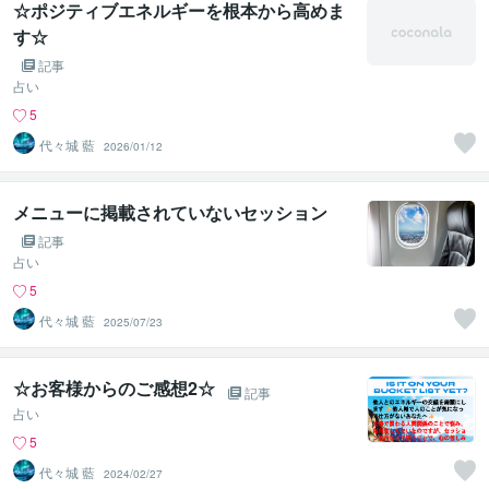
☆ポジティブエネルギーを根本から高めま
す☆
記事
占い
5
代々城 藍
2026/01/12
メニューに掲載されていないセッション
記事
占い
5
代々城 藍
2025/07/23
☆お客様からのご感想2☆
記事
占い
5
代々城 藍
2024/02/27