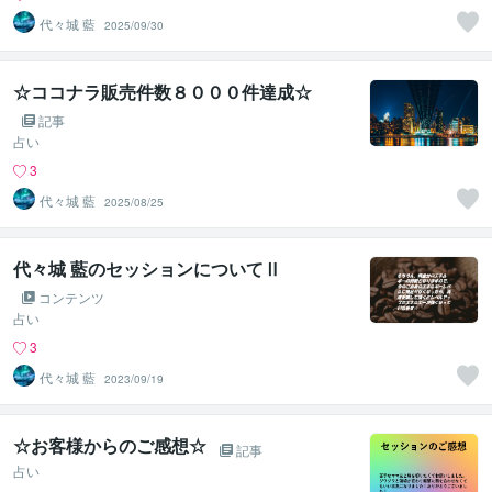
代々城 藍
2025/09/30
☆ココナラ販売件数８０００件達成☆
記事
占い
3
代々城 藍
2025/08/25
代々城 藍のセッションについてⅡ
コンテンツ
占い
3
代々城 藍
2023/09/19
☆お客様からのご感想☆
記事
占い