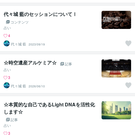
代々城 藍のセッションについてⅠ
コンテンツ
占い
4
代々城 藍
2023/09/19
☆時空遺産アルケミア☆
記事
占い
3
代々城 藍
2026/06/10
☆本質的な自己であるLight DNAを活性化
します☆
記事
占い
3