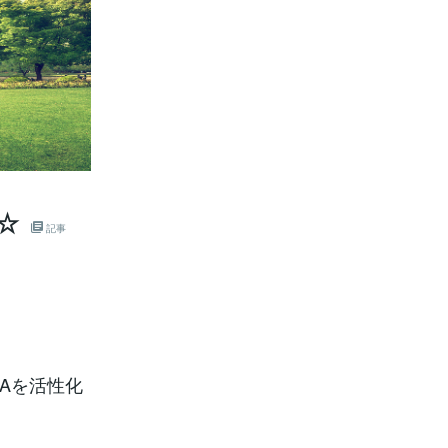
☆
記事
NAを活性化