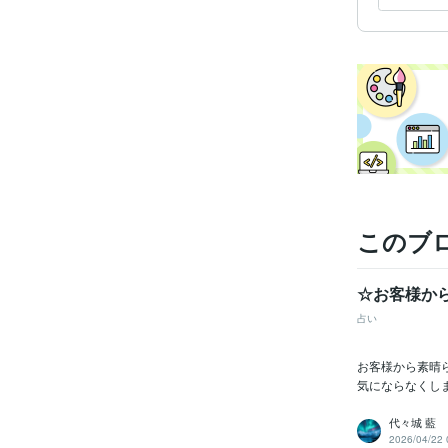
資格・
ビジネス・
ティブ
得意
このブ
☆お客様か
占い
お客様から素晴ら
気にならなくしま
代々城 藍
2026/04/22 