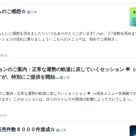
らのご感想☆
記事
しいご感想を頂きました☆ いつもありがとうございます(´,,•ω•,,｀)♡波動を高めま
ションの流れに乗りましょう✨ こちらのメニューは、初めてご依頼さ...
08:12
ションのご案内：正常な運勢の軌道に戻していくセッション 🌟（
が、特別にご提供を開始...
記事
ンのご案内：正常な運勢の軌道に戻していくセッション 🌟（※現在メニュー非掲載で
ます） このセッションは、日々のストレスや環境の影響によってズレてしまっ...
03:01
販売件数８０００件達成☆
記事