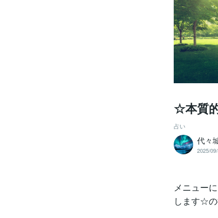
☆本質的
占い
代々城
2025/09/
メニューに
します☆の提