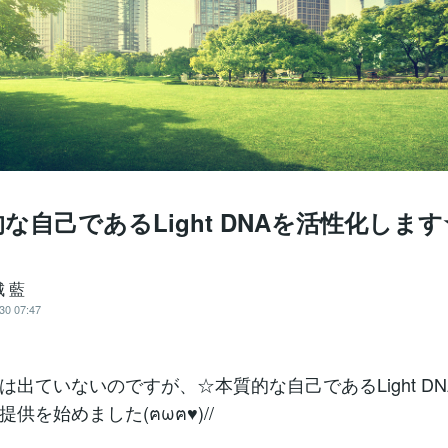
な自己であるLight DNAを活性化します
 藍
30 07:47
は出ていないのですが、☆本質的な自己であるLight D
供を始めました(ฅωฅ♥)//