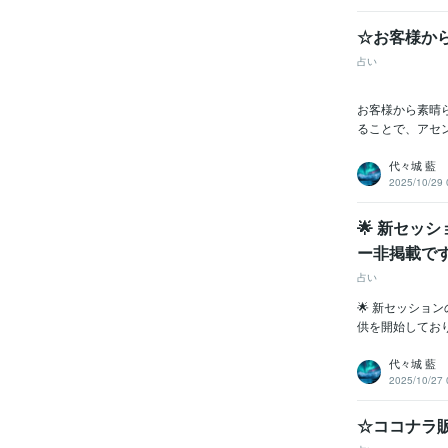
☆お客様か
占い
お客様から素晴ら
ることで、アセン
代々城 藍
2025/10/29 
🌟 新セッ
ー非掲載です
占い
🌟 新セッショ
供を開始しており
代々城 藍
2025/10/27 
☆ココナラ