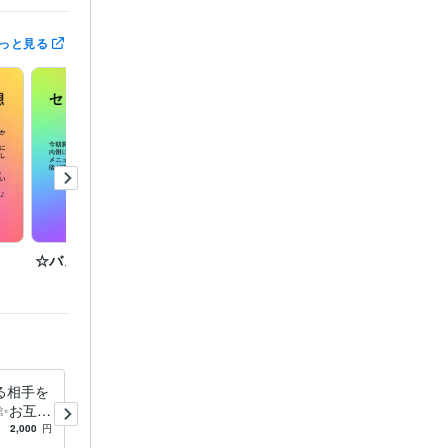
の個別指定は
っと見る
間となりま
いただきま
じて《最適な


。

☆バストアップ効果☆
☆ココナラ販売件数６０
☆ココ
００件達成☆
００件
る相手を
縁結びの祈祷をいたします ✨
✨お互い
魅力的な人間関係のご縁をむ
6000件』
て、気に
すんでいきます✨
2,000
円
5.0
(854)
2,000
円
8000件』達