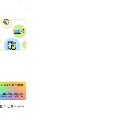
✨
金運爆増☆
ジメント☆
の原因となる相手を