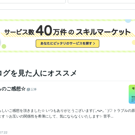
ならなくいたします
成☆
ココナラ☆販売実績『9000件』達成☆
医師
取得年 : 2012年
検定
Excel:18年
PowerPoint:18年
Word:18年
ChatGPT:5年
クリエイ
ツール
占い
☆祈祷によるヒーリング☆
☆霊的な若返り☆
☆縁結び☆
☆
分野
☆エーテルコードカット☆
☆守護神様の強化☆
☆アンガーマネー
☆水子霊の供養◎先祖霊の供養☆
ヒーリング
占い
金運
カルマ
因果
成功
強運
守護神
神様
エーテルコード
ログを見た人にオススメ
らのご感想☆
記事
しいご感想を頂きました☆ いつもありがとうございます(´,,•ω•,,｀)♡ トラブル
す ✨お互いの関係性を希薄にして、気にならなくいたします✨ 苦手...
07:22