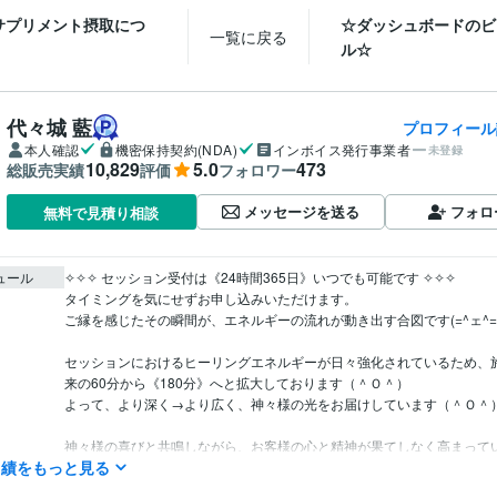
サプリメント摂取につ
☆ダッシュボードのビ
一覧に戻る
ル☆
代々城 藍
プロフィール
本人確認
機密保持契約(NDA)
インボイス発行事業者
未登録
10,829
5.0
473
総販売実績
評価
フォロワー
メッセージを送る
フォロ
無料で見積り相談
ュール
✧✧✧ セッション受付は《24時間365日》いつでも可能です ✧✧✧

タイミングを気にせずお申し込みいただけます。

ご縁を感じたその瞬間が、エネルギーの流れが動き出す合図です(=^ェ^=)
セッションにおけるヒーリングエネルギーが日々強化されているため、
来の60分から《180分》へと拡大しております（＾Ｏ＾）

よって、より深く→より広く、神々様の光をお届けしています（＾Ｏ＾）
神々様の喜びと共鳴しながら、お客様の心と精神が果てしなく高まって
実績をもっと見る
セッション》をご提供しています。

魂の成長に応じたセッションをご用意しております(≧∀≦)
