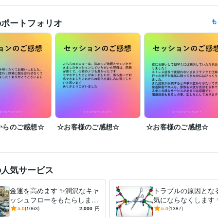
現在、多くのお客様からご依頼をいただいており、セッション開始時間
のポートフォリオ
も
承っておりません。

開始のご連絡メールをお送りした時点から《180分間》がセッション時
す。

✧ ご予約は承ってなく、気がついた段階で順次スケジュールを組ませて
す。

メニューに記載されていないセッションでも、ご希望やご相談内容に応
ヒーリング》をご提案させていただきます^ ^

あなたの魂の状態に合わせて、唯一無二のセッションを創造いたします。
ご本人様だけでなく、ご家族・ご親戚・ご友人の代理申し込みも可能です
からのご感想☆
☆お客様のご感想☆
☆お客様のご感想☆
大切な方々の波動調整や守護にも、ぜひご利用ください＼(^^)／
医療・介護 / 医師
経験年数 : 12年
職種
ライフスタイル・その他 / 占い師
経験年数 : 12年
ライフスタイル・その他 / その他
経験年数 : 12年
の人気サービス
代々城 藍
2024年1月 ~ 現在
歴
金運を高めます ✨潤沢なキャ
トラブルの原因とな
ッシュフローをもたらします
気にならなくします 
日本医師会認定産業医
日本抗加齢医学会専門医
ココナラ☆販売実績『
歴
✨
の関係性を希薄にし
5.0
(1063)
2,000
円
5.0
(1387)
達成☆
ココナラ☆販売実績『7000件』達成☆
ココナラ☆販売実績『