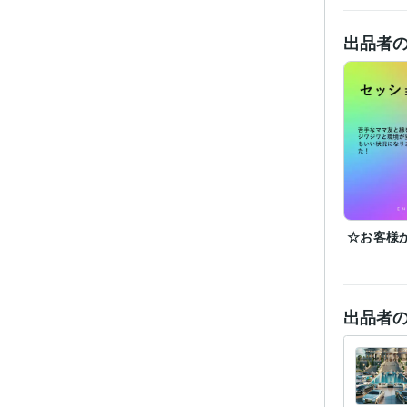
出品者
☆お客様
経験
出品者
職
受賞