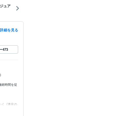
ジュア
詳細を見る
ー
473


施術時間を従


いく《進化の