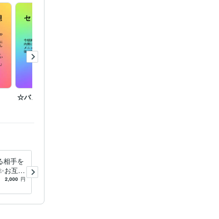
間となりま
いただきま
じて《最適な


。

☆バストアップ効果☆
☆ココナラ販売件数６０
☆ココ
００件達成☆
００件
る相手を
縁結びの祈祷をいたします ✨
✨お互い
魅力的な人間関係のご縁をむ
6000件』
て、気に
すんでいきます✨
2,000
円
5.0
(854)
2,000
円
8000件』達
✨