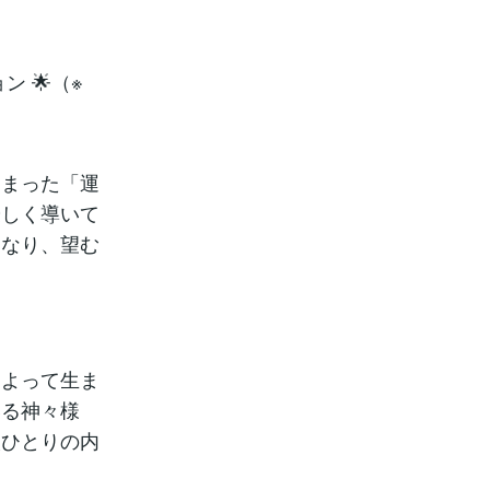
 🌟（※
しまった「運
優しく導いて
になり、望む
によって生ま
いる神々様
人ひとりの内