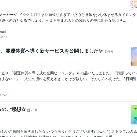
星のメッセージ :･ﾟ✧✧ １月生まれ頑張りすぎていた心と身体を少し休ませるタイミン
運への力となるでしょう。✧ ２月生まれ人との関わりの中に新たな気づき...
suki
02:16
え、開運体質へ導く新サービスを公開しました✨
告知
ービス 「開運体質へ導く成功空間ヒーリング」 を出品いたしました。「頑張ってい
まない…」 「人生の流れを変えるきっかけが欲しい」そんな方へ向けた、3日間連..
11:43
らのご感想☆
記事
しいご感想を頂きました☆ いつもありがとうございます(´,,•ω•,,｀)♡ トラブル
す ✨お互いの関係性を希薄にして、気にならなくいたします✨ 苦手...