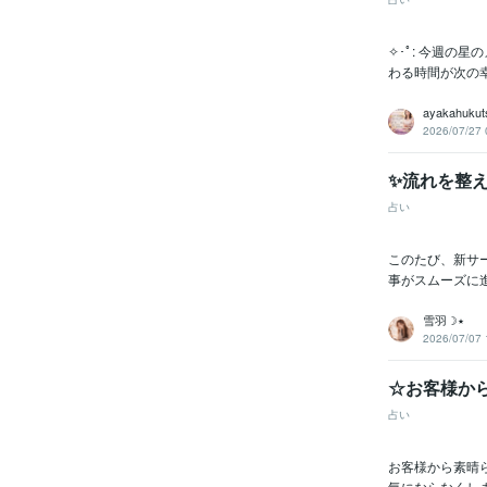
✧･ﾟ: 今週の
わる時間が次の幸
ayakahukut
2026/07/27 
✨流れを整
占い
このたび、新サ
事がスムーズに進
雪羽☽٭
2026/07/07 
☆お客様か
占い
お客様から素晴ら
気にならなくしま