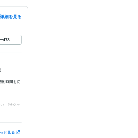
詳細を見る
ー
473


施術時間を従


いく《進化の
の個別指定は
っと見る