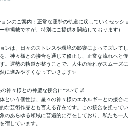
ッションのご案内：正常な運勢の軌道に戻していくセッション
ー非掲載ですが、特別にご提供を開始しております）
ョンは、日々のストレスや環境の影響によってズレて
を、神々様との接合を通じて修正し、正常な流れへと
す。運勢の軌道が整うことで、人生の流れがスムーズ
然に進みやすくなっていきます✨
と星の神々様との神聖な接合について 🌌
体という個性は、星々の神々様のエネルギーとの接合
的な芸術作品とも言える存在です。この接合を担って
象のあらゆる領域に普遍的に存在しており、私たち一
を宿しています。