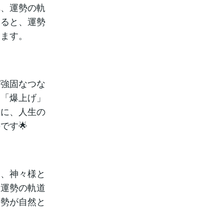
れ、運勢の軌
いると、運勢
ります。
び強固なつな
に「爆上げ」
うに、人生の
です🌟
も、神々様と
な運勢の軌道
運勢が自然と