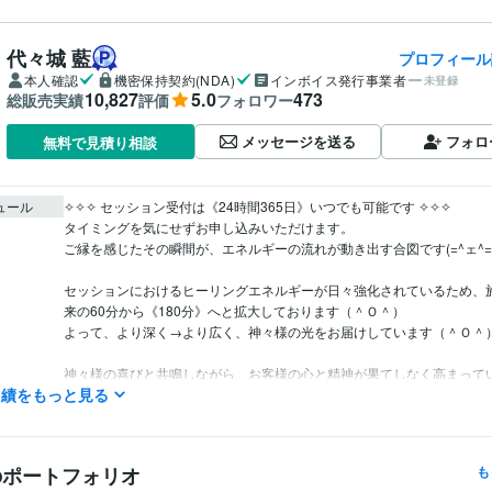
代々城 藍
プロフィール
本人確認
機密保持契約(NDA)
インボイス発行事業者
未登録
10,827
5.0
473
総販売実績
評価
フォロワー
メッセージを送る
フォロ
無料で見積り相談
ュール
✧✧✧ セッション受付は《24時間365日》いつでも可能です ✧✧✧

タイミングを気にせずお申し込みいただけます。

ご縁を感じたその瞬間が、エネルギーの流れが動き出す合図です(=^ェ^=)
セッションにおけるヒーリングエネルギーが日々強化されているため、
来の60分から《180分》へと拡大しております（＾Ｏ＾）

よって、より深く→より広く、神々様の光をお届けしています（＾Ｏ＾）
神々様の喜びと共鳴しながら、お客様の心と精神が果てしなく高まって
実績をもっと見る
セッション》をご提供しています。

魂の成長に応じたセッションをご用意しております(≧∀≦)

現在、多くのお客様からご依頼をいただいており、セッション開始時間
のポートフォリオ
も
承っておりません。
