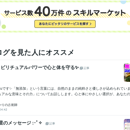
Excel:18年
PowerPoint:18年
Word:18年
ChatGPT:5年
クリエイ
ツール
占い
☆祈祷によるヒーリング☆
☆霊的な若返り☆
☆縁結び☆
☆
分野
☆エーテルコードカット☆
☆守護神様の強化☆
☆アンガーマネー
☆水子霊の供養◎先祖霊の供養☆
ヒーリング
占い
金運
カルマ
因果
成功
強運
守護神
神様
エーテルコード
ログを見た人にオススメ
スピリチュアルパワーで心と体を守る✨
記事
youです✨「無添加」という言葉には、自然のままの純粋さと優しさが込められてい
ュアルな意味とその力」についてお話しします。心と体にやさしい選択が、あなたのエ.
✨ひかりの占術師
04:42
の星のメッセージ :･ﾟ✧
記事