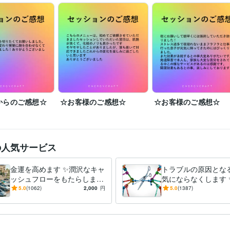
開始のご連絡メールをお送りした時点から《180分間》がセッション時
す。

✧ ご予約は承ってなく、気がついた段階で順次スケジュールを組ませて
す。

メニューに記載されていないセッションでも、ご希望やご相談内容に応
ヒーリング》をご提案させていただきます^ ^

あなたの魂の状態に合わせて、唯一無二のセッションを創造いたします。
ご本人様だけでなく、ご家族・ご親戚・ご友人の代理申し込みも可能です
からのご感想☆
☆お客様のご感想☆
☆お客様のご感想☆
大切な方々の波動調整や守護にも、ぜひご利用ください＼(^^)／
医療・介護 / 医師
経験年数 : 12年
職種
ライフスタイル・その他 / 占い師
経験年数 : 12年
ライフスタイル・その他 / その他
経験年数 : 12年
の人気サービス
代々城 藍
2024年1月 ~ 現在
歴
金運を高めます ✨潤沢なキャ
トラブルの原因とな
ッシュフローをもたらします
気にならなくします 
日本医師会認定産業医
日本抗加齢医学会専門医
ココナラ☆販売実績『
歴
✨
の関係性を希薄にし
5.0
(1062)
2,000
円
5.0
(1387)
達成☆
ココナラ☆販売実績『7000件』達成☆
ココナラ☆販売実績『
ならなくいたします
成☆
ココナラ☆販売実績『9000件』達成☆
医師
取得年 : 2012年
検定