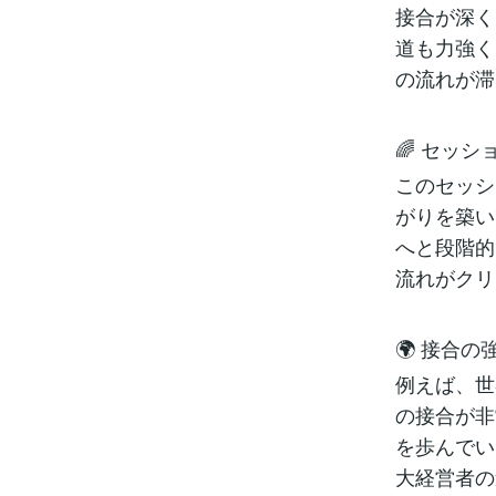
接合が深く
道も力強く
の流れが滞
🌈 セッシ
このセッシ
がりを築い
へと段階的
流れがクリ
🌍 接合
例えば、世
の接合が非
を歩んでい
大経営者の