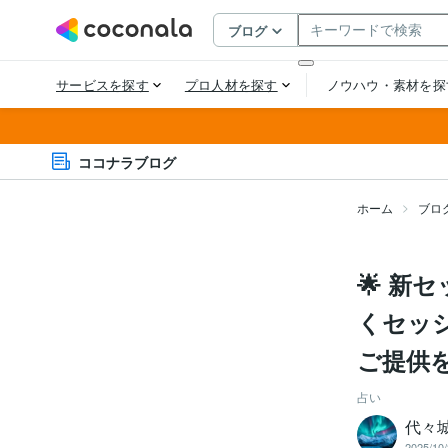
ココナラブログ
ホーム
ブロ
🌟 
くセッシ
ご提供
占い
代々城
2025/10/