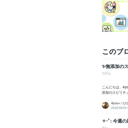
ビジネス・
ティブ
得意
このブ
✨無添加の
コラム
こんにちは、4
添加のスピリチ
4you⭐︎ 
2026/08/04 
✧･ﾟ: 今週
占い