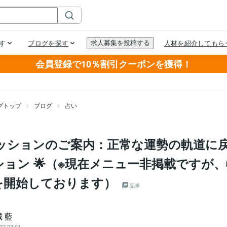
会員登録で10％割引クーポンを獲得！
グトップ
ブログ
占い
新セッションのご案内：正常な運勢の軌道に
ョン 🌟（※現在メニュー非掲載ですが
を開始しております）
記事
 藍
27 03:01