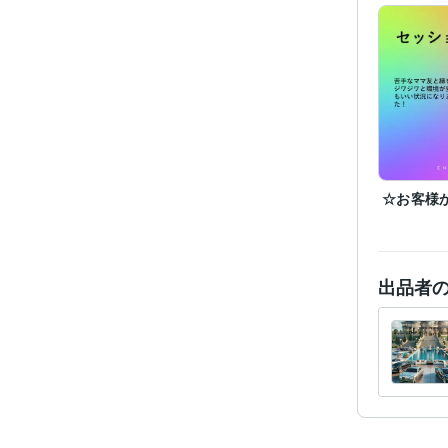
☆お客様
経験
出品者
職
受賞
資格・